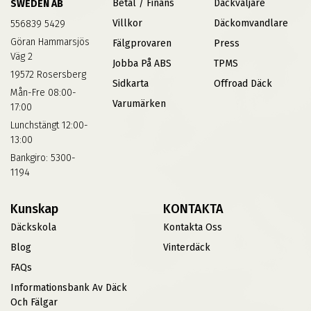
Betal / Finans
Däckväljare
SWEDEN AB
Villkor
Däckomvandlare
556839 5429
Göran Hammarsjös
Fälgprovaren
Press
Väg 2
Jobba På ABS
TPMS
19572 Rosersberg
Sidkarta
Offroad Däck
Mån-Fre 08:00-
Varumärken
17:00
Lunchstängt 12:00-
13:00
Bankgiro: 5300-
1194
Kunskap
KONTAKTA
Däckskola
Kontakta Oss
Blog
Vinterdäck
FAQs
Informationsbank Av Däck
Och Fälgar