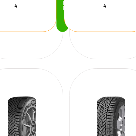
Köp
Nu