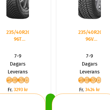
235/40R20
235/40R20
96T
96V
Goodyear
Goodyear
ULTRAGRIP
ULTRAGRIP
7-9
7-9
ICE 3
PERFOR
Dagars
Dagars
Leverans
Leverans
C
D
70
D
B
72
Fr.
Fr.
3293 kr
3424 kr