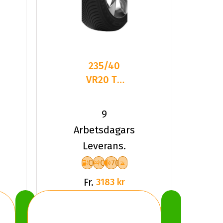
235/40
VR20 TL
96V MI
PIL ALPIN
9
5 XL
Arbetsdagars
Leverans.
C
C
70
Fr.
3183 kr