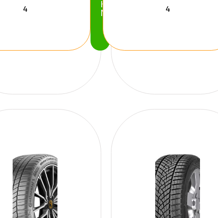
Köp
Nu