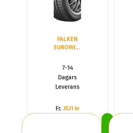
FALKEN
EUROWINTER
HS02PRO
235/40R20
7-14
96 W XL
Dagars
Leverans
Fr.
3521 kr