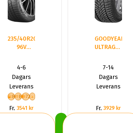
235/40R20
GOODYEAR
96V
ULTRAGRIP
Continental
PERFORMANC
WinterContact
235/40R2
4-6
7-14
Dagars
Dagars
Leverans
Leverans
B
B
72
Fr.
Fr.
3541 kr
3929 kr