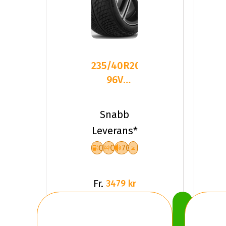
235/40R20
96V
Michelin
PILOT
Snabb
ALPIN 5
Leverans*
XL
C
C
70
Fr.
3479 kr