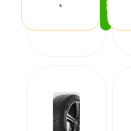
Köp
Nu