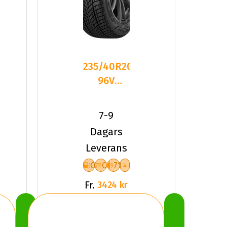
235/40R20
96V
Goodyear
ULTRAGRIP
7-9
PERFOR
Dagars
Leverans
C
C
71
Fr.
3424 kr