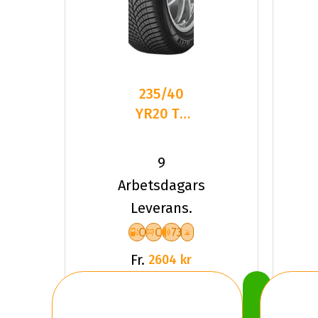
235/40
YR20 TL
96Y GY
VEC
9
4SEASONS
Arbetsdagars
G3 XL FP
Leverans.
C
C
73
Fr.
2604 kr