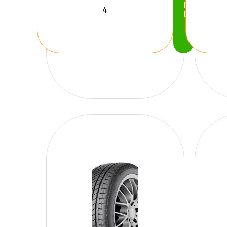
Köp
Nu