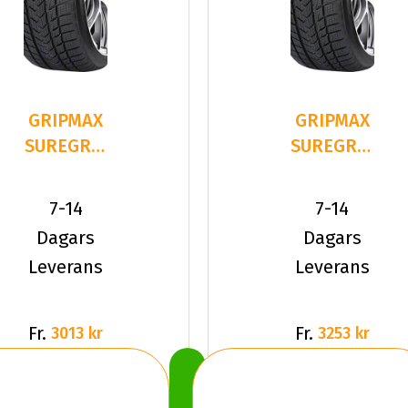
GRIPMAX
GRIPMAX
SUREGRIP
SUREGRIP
PRO
PRO
WINTER
WINTER
7-14
7-14
235/40R20
235/40R20
Dagars
Dagars
9
9
Leverans
Leverans
Fr.
Fr.
3013 kr
3253 kr