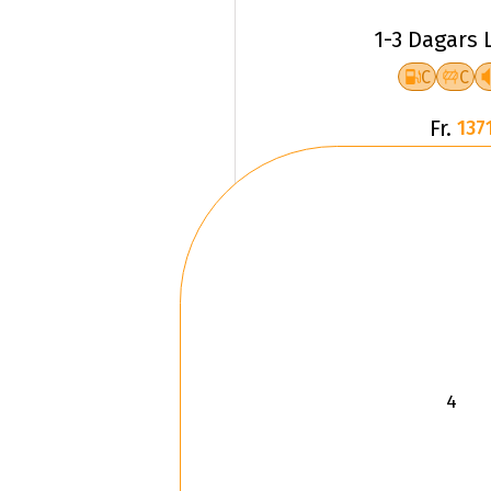
1-3 Dagars 
C
C
Fr.
1371