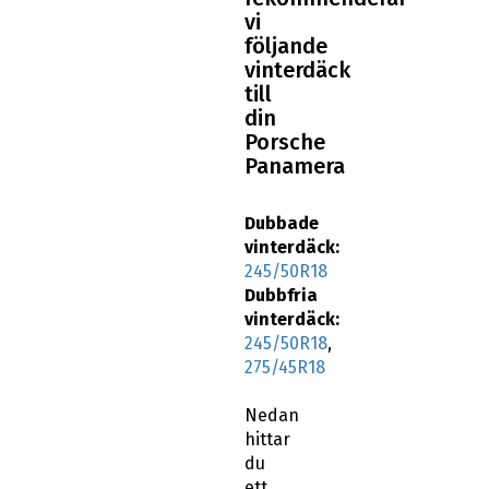
vi
följande
vinterdäck
till
din
Porsche
Panamera
Dubbade
vinterdäck:
245/50R18
Dubbfria
vinterdäck:
245/50R18
,
275/45R18
Nedan
hittar
du
ett