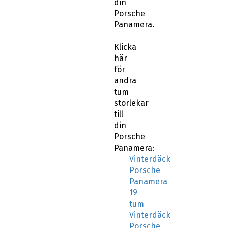
din
Porsche
Panamera.
Klicka
här
för
andra
tum
storlekar
till
din
Porsche
Panamera:
Vinterdäck
Porsche
Panamera
19
tum
Vinterdäck
Porsche