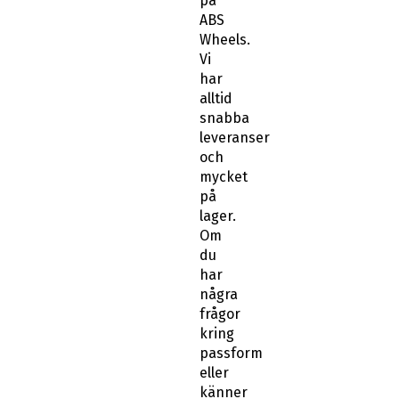
på
ABS
Wheels.
Vi
har
alltid
snabba
leveranser
och
mycket
på
lager.
Om
du
har
några
frågor
kring
passform
eller
känner