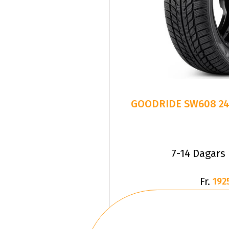
7-14 Dagars
Fr.
192