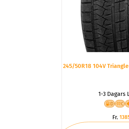
245/50R18 104V Triangle 
1-3 Dagars 
D
C
Fr.
138