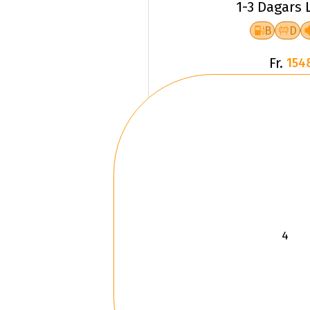
1-3 Dagars 
B
D
Fr.
154