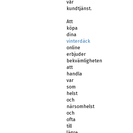
vår
kundtjänst.
Att
köpa
dina
vinterdäck
online
erbjuder
bekvämligheten
att
handla
var
som
helst
och
närsomhelst
och
ofta
till
lägre