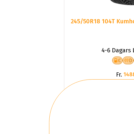
245/50R18 104T Kumho 
4-6 Dagars 
C
D
Fr.
148