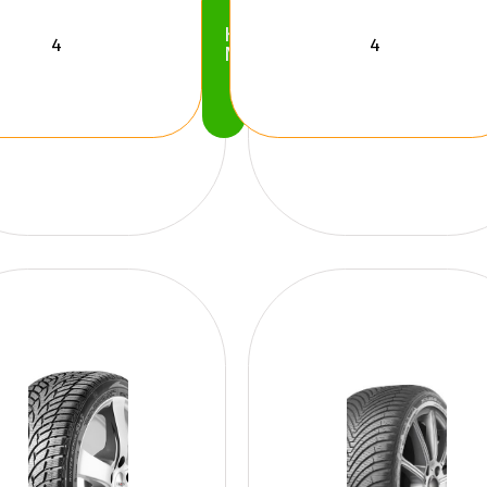
Köp
Nu