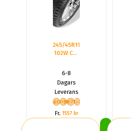
245/45R19
102W CST
Medallion
ACP1 XL
6-8
Fr
Dagars
Leverans
C
B
71
Fr.
1557 kr