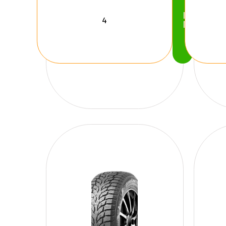
Köp
Nu