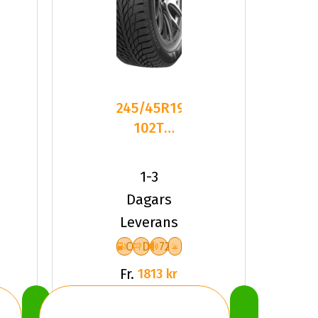
245/45R19
102T
Kumho
WinterCraft
1-3
ICE WI
Dagars
Leverans
C
D
72
Fr.
1813 kr