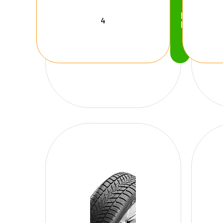
Köp
Nu