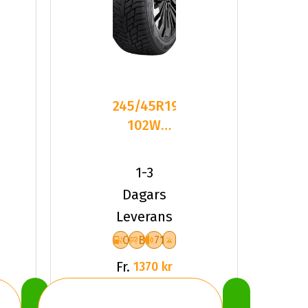
245/45R19
102W
Sailun ICE
BLAZER
1-3
ALPINE
Dagars
Leverans
C
B
71
Fr.
1370 kr