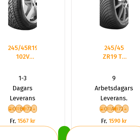
245/45R19
245/45
102V
ZR19 TL
Nankang
102Y
SV-3 XL
KUMHO
1-3
9
M+S Frik
SOLUS 4S
Dagars
Arbetsdagars
HA32 XL
Leverans
Leverans.
C
B
72
C
A
72
Fr.
Fr.
1567 kr
1590 kr