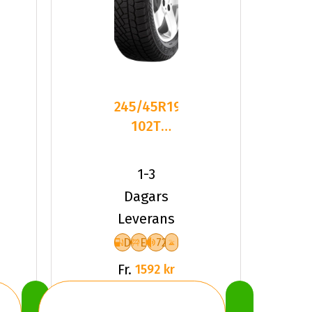
245/45R19
102T
Gislaved
SoftFrost200
1-3
XL
Dagars
Leverans
D
E
72
Fr.
1592 kr