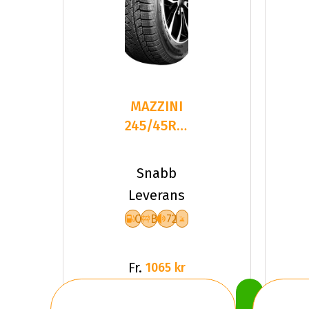
MAZZINI
245/45R19
102
SNOW
Snabb
LEOPARD
Leverans
2
C
B
72
Fr.
1065 kr