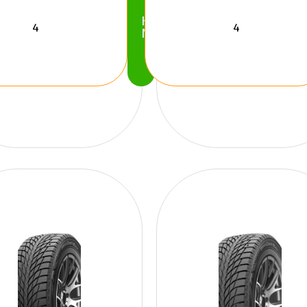
Köp
Nu