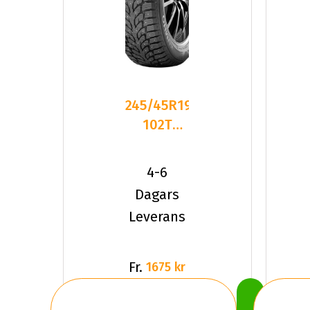
245/45R19
102T
Kumho
WinterCraft
4-6
Ice Wi
Dagars
Leverans
Fr.
1675 kr