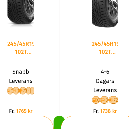
245/45R19
245/45R19
102T
102T
Kumho
Kumho
WinterCraft
WinterCraft
Snabb
4-6
ICE WI
ICE WI
Leverans
Dagars
Leverans
C
D
72
C
D
72
Fr.
Fr.
1765 kr
1738 kr