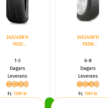
245/45R19
245/45R19
102V
102W
Triangle
CATCHFORS
PL02 XL
A/S II 4S
1-3
6-8
Friktion
3PMS
Dagars
Dagars
2026
Leverans
Leverans
C
C
72
C
C
71
Fr.
Fr.
1205 kr
1361 kr