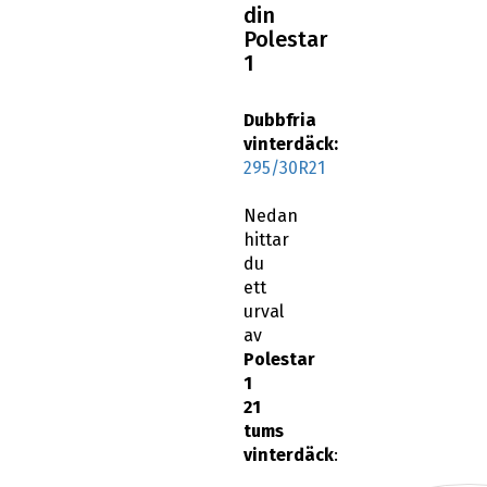
din
Polestar
1
Dubbfria
vinterdäck:
295/30R21
Nedan
hittar
du
ett
urval
av
Polestar
1
21
tums
vinterdäck
: