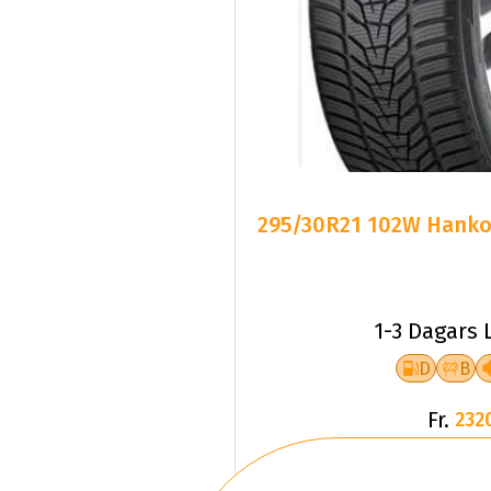
295/30R21 102W Hankoo
1-3 Dagars 
D
B
Fr.
232