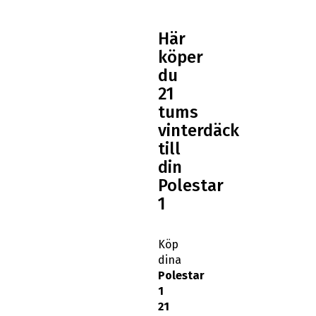
Här
köper
du
21
tums
vinterdäck
till
din
Polestar
1
Köp
dina
Polestar
1
21