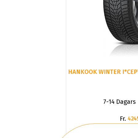
HANKOOK WINTER I*CEPT
7-14 Dagars
Fr.
424