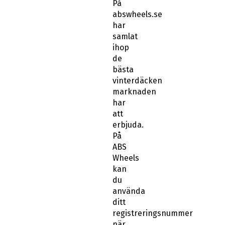
På
abswheels.se
har
samlat
ihop
de
bästa
vinterdäcken
marknaden
har
att
erbjuda.
På
ABS
Wheels
kan
du
använda
ditt
registreringsnummer
när