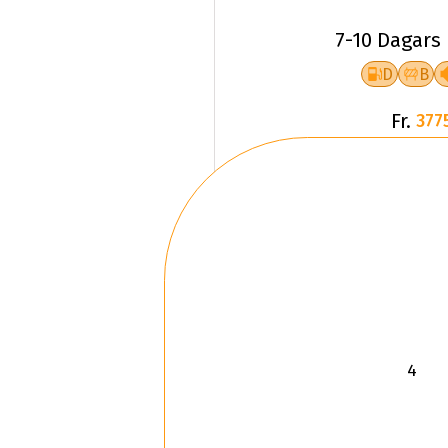
7-10 Dagars
D
B
Fr.
377