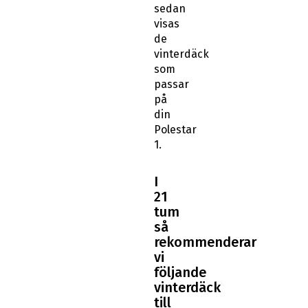
sedan
visas
de
vinterdäck
som
passar
på
din
Polestar
1.
I
21
tum
så
rekommenderar
vi
följande
vinterdäck
till