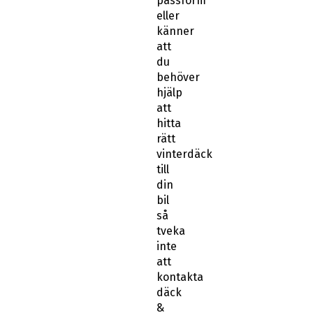
passform
eller
känner
att
du
behöver
hjälp
att
hitta
rätt
vinterdäck
till
din
bil
så
tveka
inte
att
kontakta
däck
&