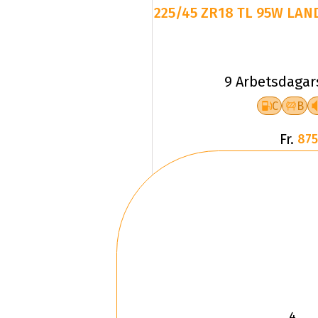
225/45 ZR18 TL 95W LAN
9 Arbetsdagar
C
B
Fr.
875