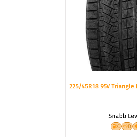
225/45R18 95V Triangle 
Snabb Lev
C
D
Fr.
968