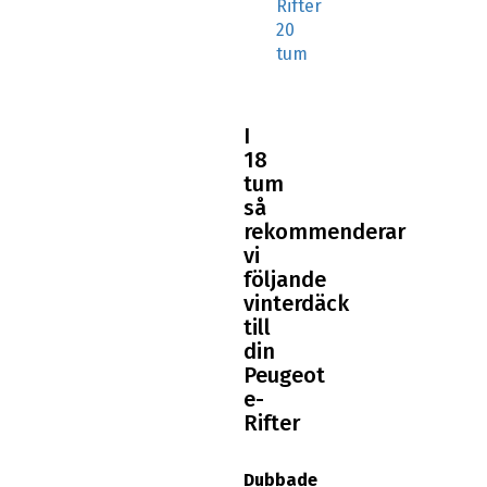
20
tum
I
18
tum
så
rekommenderar
vi
följande
vinterdäck
till
din
Peugeot
e-
Rifter
Dubbade