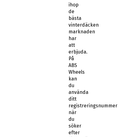
ihop
de
bästa
vinterdäcken
marknaden
har
att
erbjuda.
På
ABS
Wheels
kan
du
använda
ditt
registreringsnummer
när
du
söker
efter
vinterdäck.