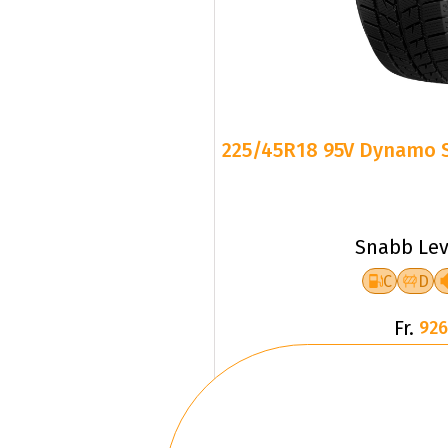
225/45R18 95V Dynamo 
Snabb Lev
C
D
Fr.
926