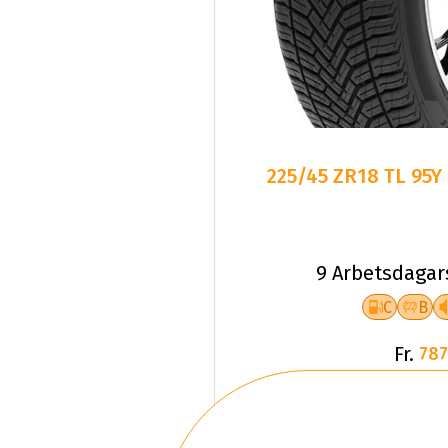
225/45 ZR18 TL 95Y
9 Arbetsdagar
C
B
Fr.
787