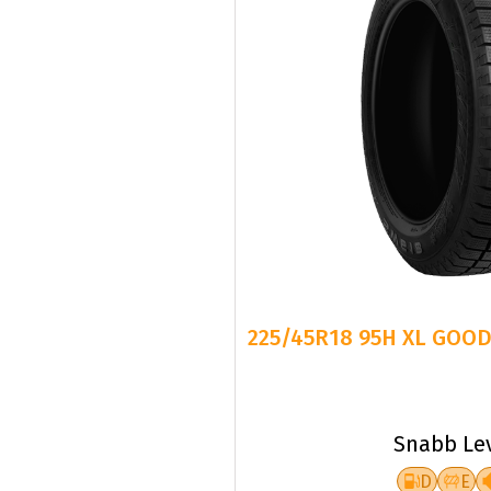
225/45R18 95H XL GOOD
Snabb Le
D
E