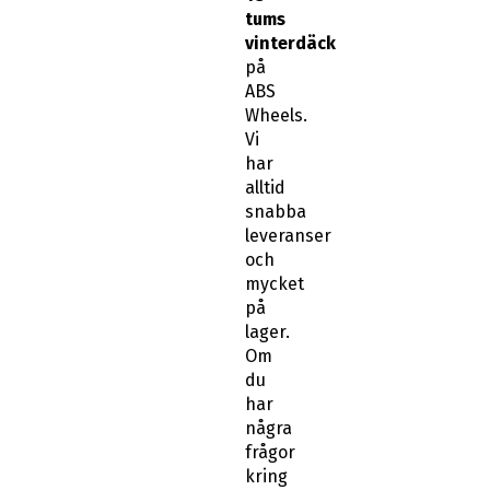
tums
vinterdäck
på
ABS
Wheels.
Vi
har
alltid
snabba
leveranser
och
mycket
på
lager.
Om
du
har
några
frågor
kring
passform