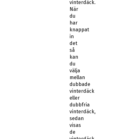
När
du
har
knappat
in
det
så
kan
du
välja
mellan
dubbade
vinterdäck
eller
dubbfria
vinterdäck,
sedan
visas
de
vinterdäck