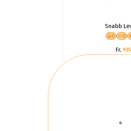
Snabb Le
D
D
Fr.
935