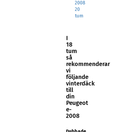
I
18
tum
så
rekommenderar
vi
följande
vinterdäck
till
din
Peugeot
e-
2008
Dubbade
vinterdäck:
215/55R18
Dubbfria