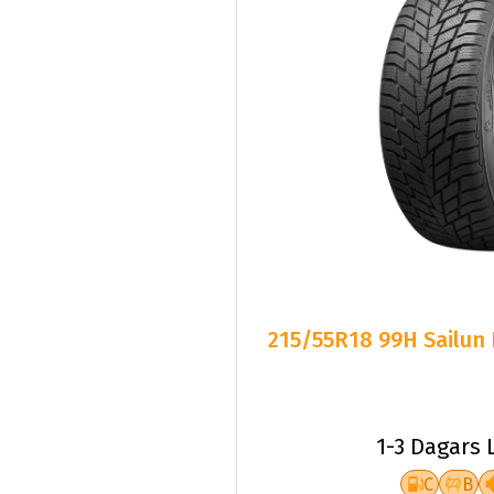
215/55R18 99H Sailun
1-3 Dagars 
C
B
Fr.
108