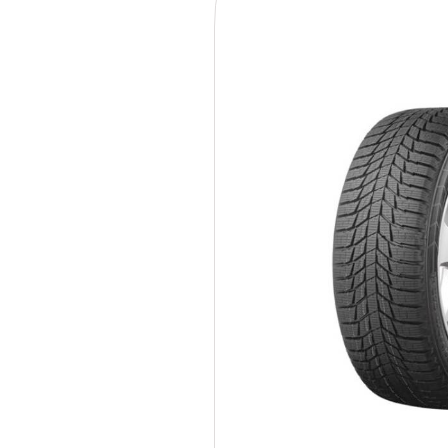
215/55R18 99R Triangle 