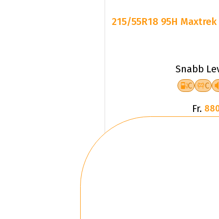
Snabb Le
C
C
Fr.
880