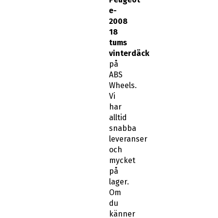
tums
vinterdäck
på
ABS
Wheels.
Vi
har
alltid
snabba
leveranser
och
mycket
på
lager.
Om
du
känner
att
du
behöver
hjälp