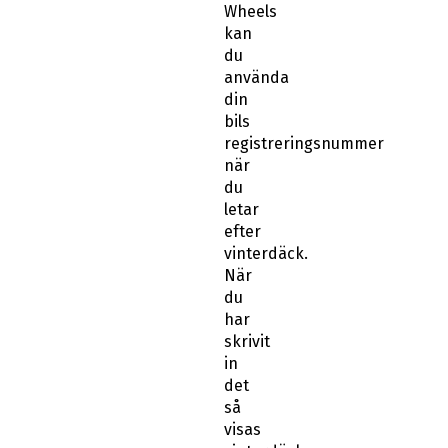
din
bils
registreringsnummer
när
du
letar
efter
vinterdäck.
När
du
har
skrivit
in
det
så
visas
vinterdäck
som
passar
på