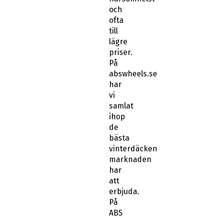
lägre
priser.
På
abswheels.se
har
vi
samlat
ihop
de
bästa
vinterdäcken
marknaden
har
att
erbjuda.
På
ABS
Wheels
kan
du
använda