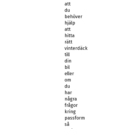
att
hitta
rätt
vinterdäck
till
din
bil
eller
om
du
har
några
frågor
kring
passform
så
tveka
inte
att
kontakta