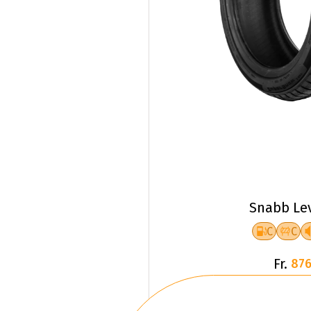
Snabb Le
C
C
Fr.
876