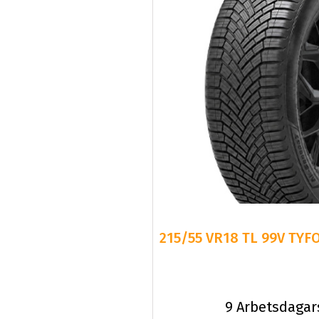
215/55 VR18 TL 99V TYF
9 Arbetsdagar
C
B
Fr.
107