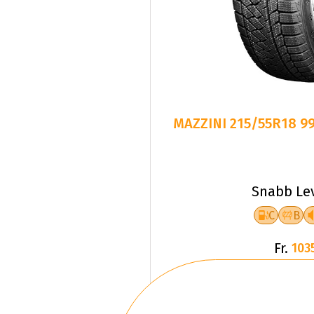
MAZZINI 215/55R18 9
Snabb Le
C
B
Fr.
103