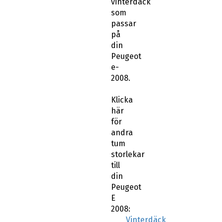
din
Peugeot
e-
2008.
Klicka
här
för
andra
tum
storlekar
till
din
Peugeot
E
2008:
Vinterdäck
Peugeot
E
2008