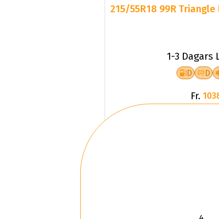
1-3 Dagars 
D
D
Fr.
103