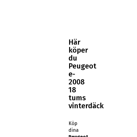
Här
köper
du
Peugeot
e-
2008
18
tums
vinterdäck
Köp
dina
Peugeot
e-
2008
18