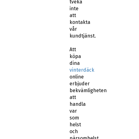
vår
kundtjänst.
Att
köpa
dina
vinterdäck
online
erbjuder
bekvämligheten
att
handla
var
som
helst
och
närsomhelst
och
ofta
till