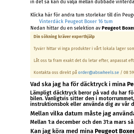
in det så kan du välja mellan dubbade vinterd
Klicka här för andra tum storlekar till din Peug
Vinterdäck Peugeot Boxer 16 tum
Nedan hittar du en selektion av
Peugeot Boxer
Din sökning kräver experthjälp
Tyvärr hittar vi inga produkter i vårt lokala lager s
Låt oss ta fram exakt det du letar efter, anpassat efte
Kontakta oss direkt på
order@abswheels.se
/ 08 59
Vad ska jag ha för däcktryck i mina
Pe
Lämpligt däcktryck beror på vad du har för
bilen. Vanligtvis sitter den i motorrummet, 
instruktionsbok eller använda dig av vår d
Mellan vilka datum måste jag använd
Mellan 1:a december och den 31:a mars så 
Kan jag köra med mina
Peugeot Boxer