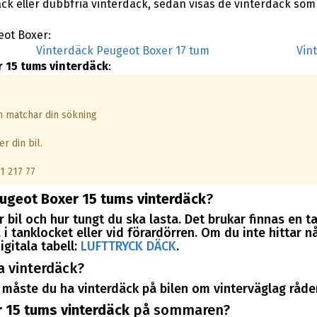
äck eller dubbfria vinterdäck, sedan visas de vinterdäck som
eot Boxer:
Vinterdäck Peugeot Boxer 17 tum
Vin
 15 tums vinterdäck
:
om matchar din sökning
r din bil.
1 217 77
ugeot Boxer 15 tums vinterdäck
?
 bil och hur tungt du ska lasta. Det brukar finnas en t
i tanklocket eller vid förardörren. Om du inte hittar nå
igitala tabell:
LUFTTRYCK DÄCK
.
a vinterdäck?
måste du ha vinterdäck på bilen om vinterväglag råder
 15 tums vinterdäck
på sommaren?