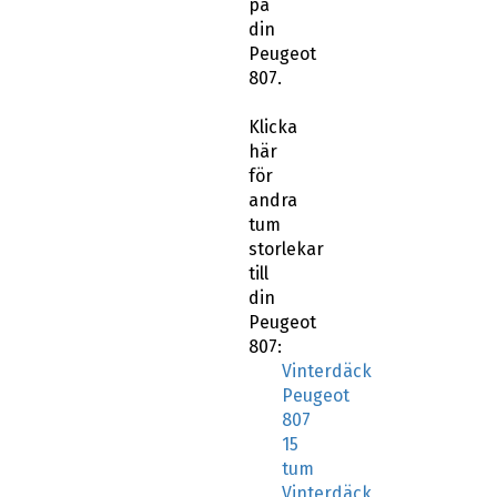
på
din
Peugeot
807.
Klicka
här
för
andra
tum
storlekar
till
din
Peugeot
807:
Vinterdäck
Peugeot
807
15
tum
Vinterdäck