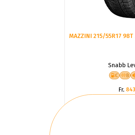
MAZZINI 215/55R17 98
Snabb Le
C
B
Fr.
843