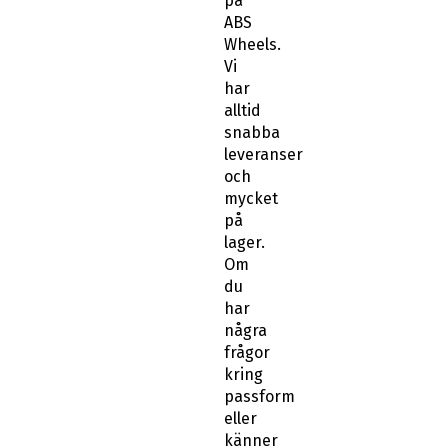
på
ABS
Wheels.
Vi
har
alltid
snabba
leveranser
och
mycket
på
lager.
Om
du
har
några
frågor
kring
passform
eller
känner