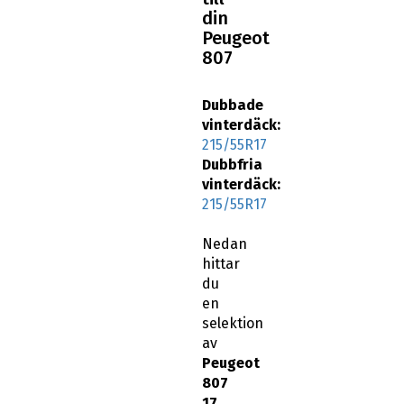
din
Peugeot
807
Dubbade
vinterdäck:
215/55R17
Dubbfria
vinterdäck:
215/55R17
Nedan
hittar
du
en
selektion
av
Peugeot
807
17