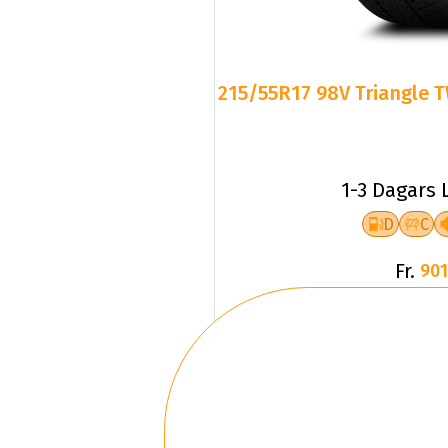
215/55R17 98V Triangle T
1-3 Dagars 
D
C
Fr.
901