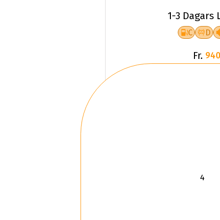
1-3 Dagars 
C
D
Fr.
940