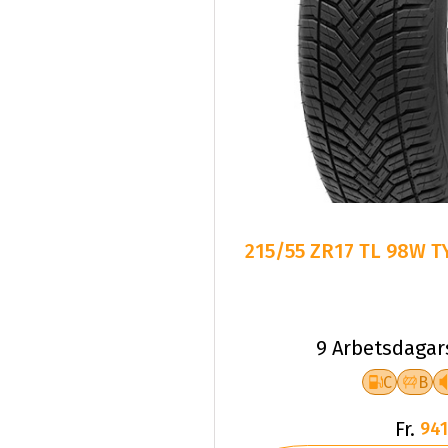
215/55 ZR17 TL 98W T
9 Arbetsdagar
C
B
Fr.
941