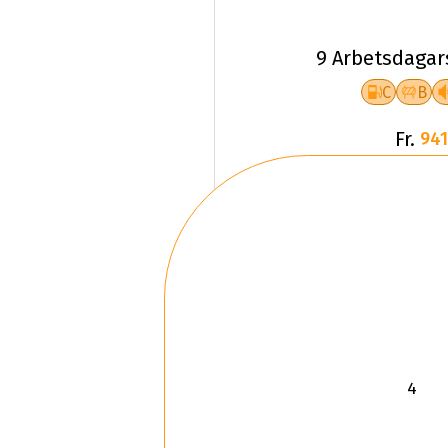
9 Arbetsdagar
C
B
Fr.
941