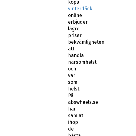
köpa
vinterdäck
online
erbjuder
lägre
priser,
bekvämligheten
att
handla
närsomhelst
och
var
som
helst.
På
abswheels.se
har
samlat
ihop
de
bästa