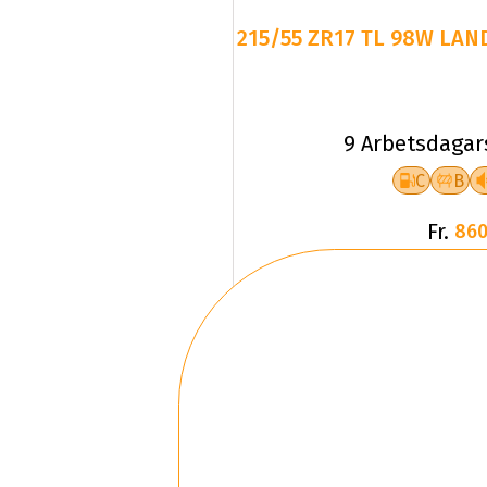
215/55 ZR17 TL 98W LAN
9 Arbetsdagar
C
B
Fr.
860