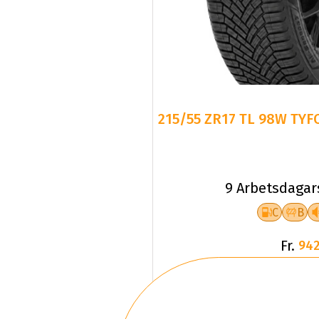
215/55 ZR17 TL 98W TYF
9 Arbetsdagar
C
B
Fr.
942