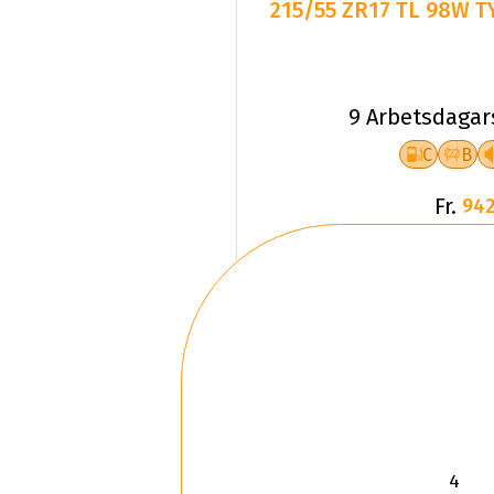
215/55 ZR17 TL 98W T
9 Arbetsdagar
C
B
Fr.
942