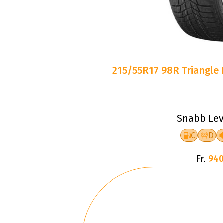
215/55R17 98R Triangle 
Snabb Lev
C
D
Fr.
940