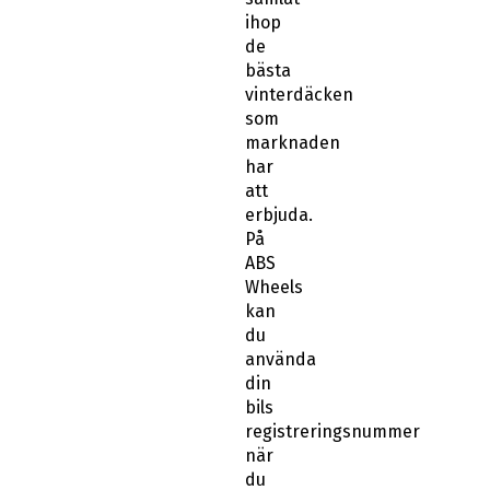
ihop
de
bästa
vinterdäcken
som
marknaden
har
att
erbjuda.
På
ABS
Wheels
kan
du
använda
din
bils
registreringsnummer
när
du