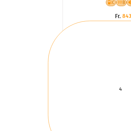
C
B
Fr.
843