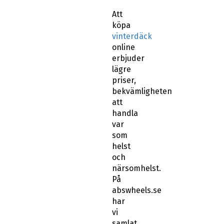
Att
köpa
vinterdäck
online
erbjuder
lägre
priser,
bekvämligheten
att
handla
var
som
helst
och
närsomhelst.
På
abswheels.se
har
vi
samlat