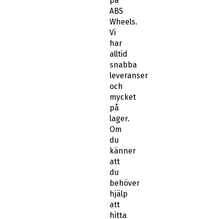
på
ABS
Wheels.
Vi
har
alltid
snabba
leveranser
och
mycket
på
lager.
Om
du
känner
att
du
behöver
hjälp
att
hitta