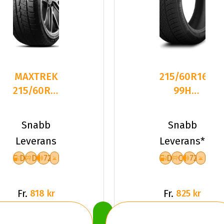
MAXTREK
215/60R16
215/60R16
99H
95T TREK
Triangle
M7 PLUS
TW401 XL
Snabb
Snabb
Friktion
Leverans
Leverans*
2024
D
D
72
D
C
72
Fr.
Fr.
818 kr
825 kr