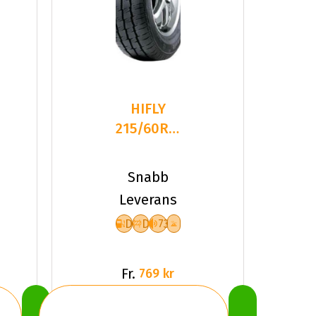
HIFLY
215/60R16C
108R
WIN-
Snabb
RANSIT
Leverans
TL
D
D
73
Fr.
769 kr