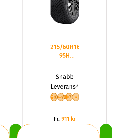
215/60R16
95H
Sailun ICE
BLAZER
Snabb
ALPINE
Leverans*
C
A
71
Fr.
911 kr