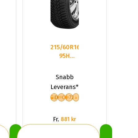
215/60R16
95H
Sailun ICE
BLAZER
Snabb
Alpine+
Leverans*
D
C
72
Fr.
881 kr