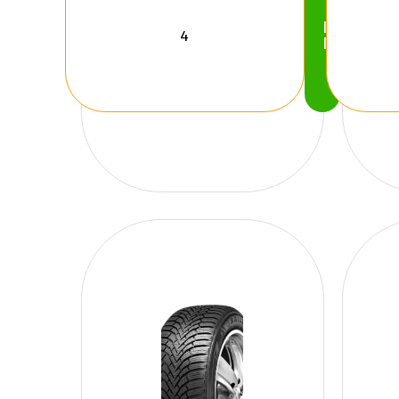
Köp
Nu