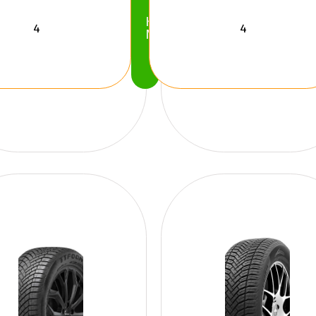
Köp
Nu