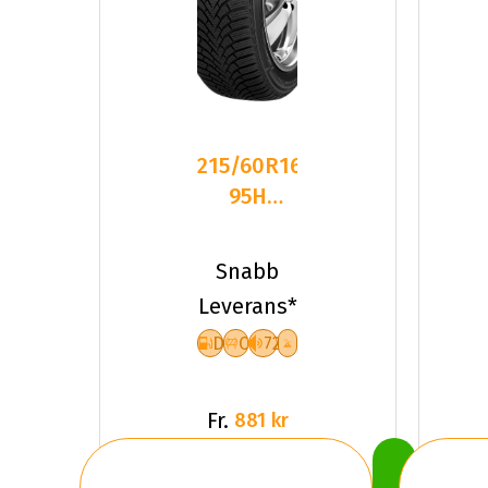
215/60R16
95H
Sailun ICE
BLAZER
Snabb
Alpine+
Leverans*
D
C
72
Fr.
881 kr