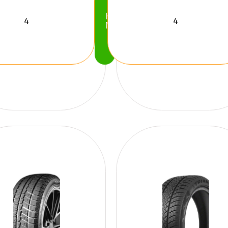
Köp
Nu