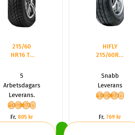
215/60
HIFLY
HR16 TL
215/60R16C
99H
108R
DELINTE
WIN-
5
Snabb
WD1
RANSIT
Arbetsdagars
Leverans
TL
Leverans.
D
D
73
C
B
72
Fr.
Fr.
805 kr
769 kr