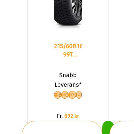
215/60R16
99T
Dynamo
SNOW-H
Snabb
MSL01 XL
Leverans*
Fr
B
C
70
Fr.
692 kr