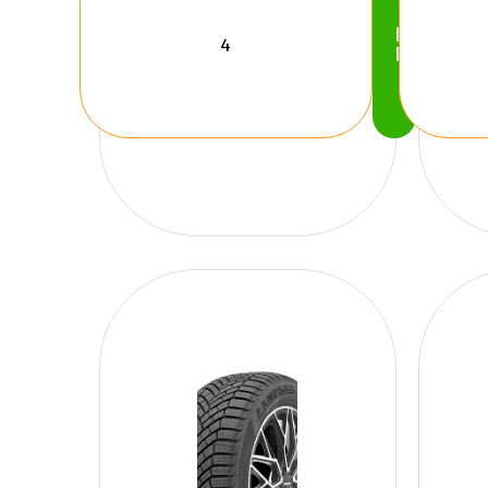
Köp
Nu