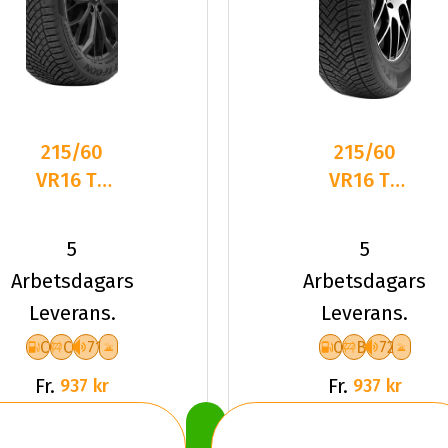
215/60
215/60
VR16 TL
VR16 TL
99V
99V TYF
TYFOON
ALLSEASON
5
5
ALL-
6 XL
Arbetsdagars
Arbetsdagars
SEASON 7
Leverans.
Leverans.
XL
C
C
71
C
B
72
Fr.
Fr.
937 kr
937 kr