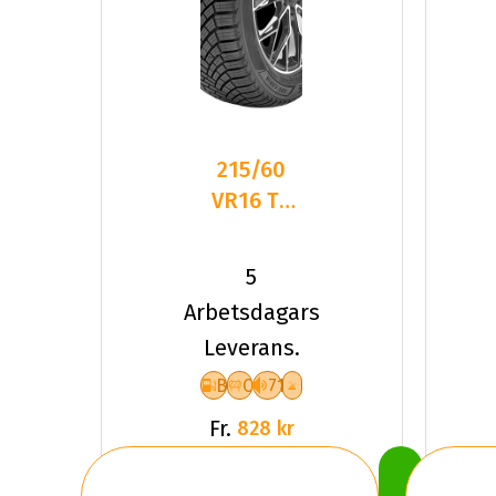
215/60
VR16 TL
99V
LANDSAIL
5
4-
Arbetsdagars
SEASONS
Leverans.
3 XL
B
C
71
Fr.
828 kr