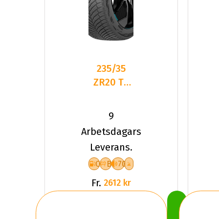
235/35
ZR20 TL
92Y HA
IL01 ION
9
FLEX SA
Arbetsdagars
EV XL
Leverans.
C
B
70
Fr.
2612 kr