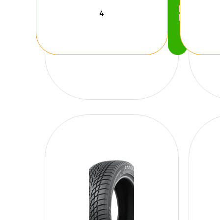
Köp
Nu