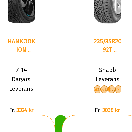
HANKOOK
235/35R20
ION
92T
I*CEPT
Goodyear
(IW01)
ULTRAGRIP
7-14
Snabb
235/35R20
ICE 2+
Dagars
Leverans
92 V XL
Leverans
C
D
72
Fr.
Fr.
3324 kr
3038 kr