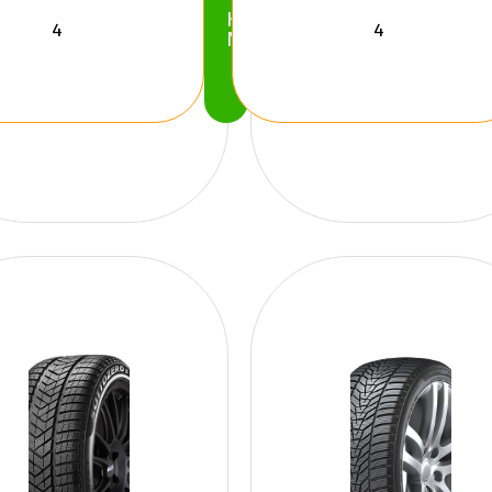
Köp
Nu