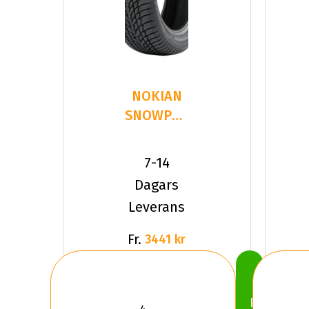
NOKIAN
SNOWPROOF
1
235/35R20
7-14
92 W XL
Dagars
Leverans
Fr.
3441 kr
Köp