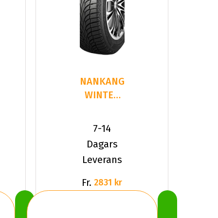
NANKANG
WINTER
ACTIVA
SV-3
7-14
235/35R20
Dagars
92
Leverans
Fr.
2831 kr