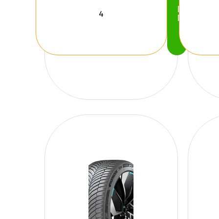
Köp
Nu