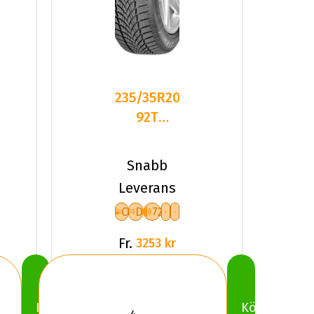
235/35R20
92T
Goodyear
ULTRAGRIP
Snabb
ICE 2+
Leverans
C
D
72
Fr.
3253 kr
Köp
Köp