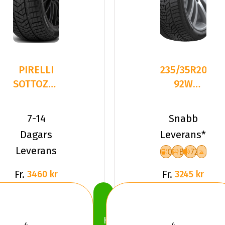
PIRELLI
235/35R20
SOTTOZERO
92W
3
Hankook
235/35R20
WiNter
7-14
Snabb
92 W XL
I*cept
Dagars
Leverans*
Evo
Leverans
C
B
72
Fr.
Fr.
3460 kr
3245 kr
Köp