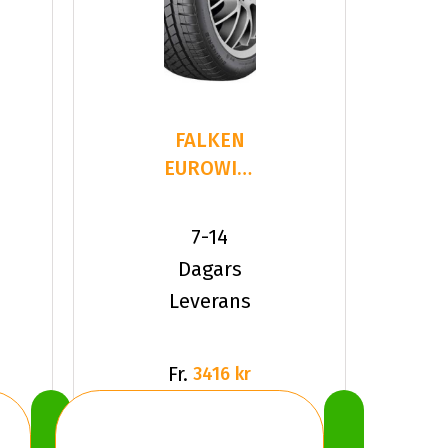
FALKEN
EUROWINTER
HS02PRO
235/35R20
7-14
92 W XL
Dagars
Leverans
Fr.
3416 kr