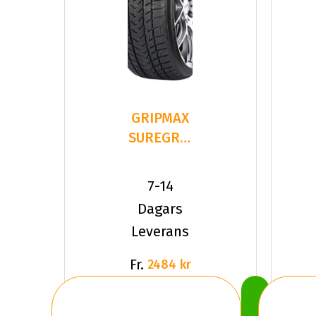
GRIPMAX
SUREGRIP
PRO
WINTER
7-14
235/35R20
Dagars
9
Leverans
Fr.
2484 kr