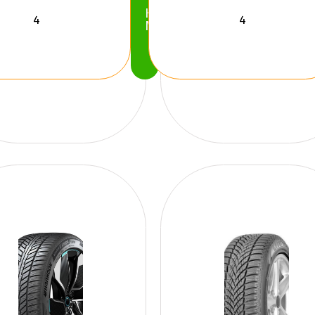
Köp
Nu