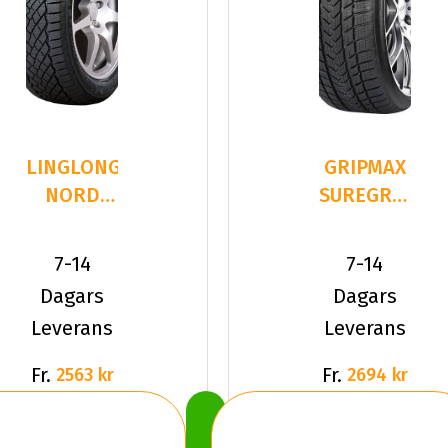
LINGLONG
GRIPMAX
NORD
SUREGRIP
MASTER
PRO
235/35R20
WINTER
7-14
7-14
92 T XL
235/35R20
Dagars
Dagars
9
Leverans
Leverans
Fr.
Fr.
2563 kr
2694 kr