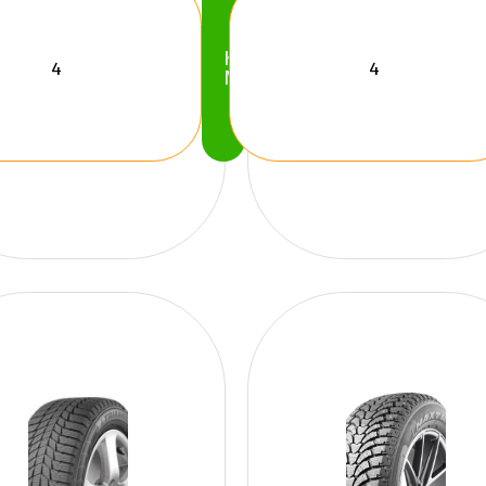
Köp
Nu