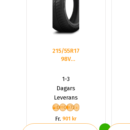
215/55R17
98V
Triangle
TW401 XL
1-3
Friktion
Dagars
2026
Leverans
D
C
72
Fr.
901 kr