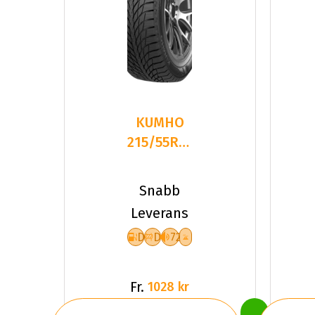
KUMHO
215/55R17
98T WI51
XL NC
Snabb
DOT23
Leverans
D
D
72
Fr.
1028 kr