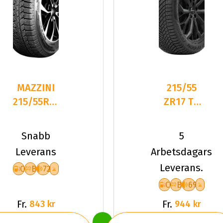
MAZZINI
215/55
215/55R17
ZR17 TL
98T
98W
SNOWLEOPARD
TYFOON
Snabb
5
2 NC
ALL-
Leverans
Arbetsdagars
SEASON 7
Leverans.
C
B
72
XL
C
B
69
Fr.
Fr.
843 kr
944 kr