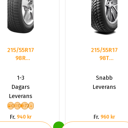
215/55R17
215/55R17
98R
98T
Triangle
Maxtrek
PL01 XL
TREK
1-3
Snabb
Friktion
M900 Ice
Dagars
Leverans
2026
XL
Leverans
C
D
72
Fr.
Fr.
940 kr
960 kr