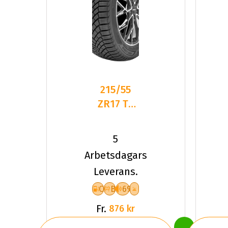
215/55
ZR17 TL
98W
LANDSAIL
5
4-
Arbetsdagars
SEASONS
Leverans.
3 XL
C
B
69
Fr.
876 kr