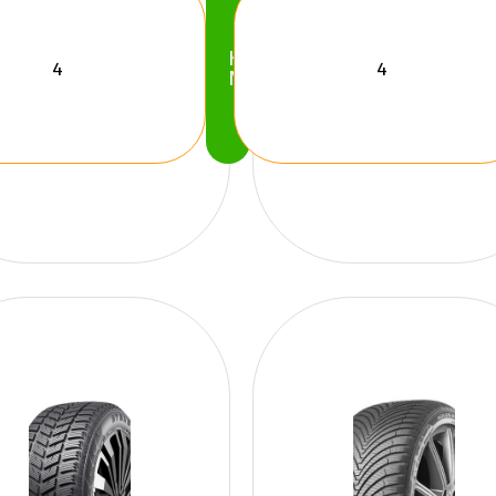
Köp
Nu