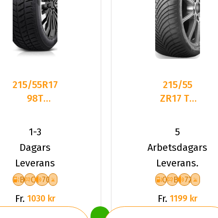
215/55R17
215/55
98T
ZR17 TL
Dynamo
98W
SNOW-H
KUMHO
1-3
5
MSL01 XL
SOLUS 4S
Dagars
Arbetsdagars
Fr
HA32+ XL
Leverans
Leverans.
B
C
70
C
B
72
Fr.
Fr.
1030 kr
1199 kr