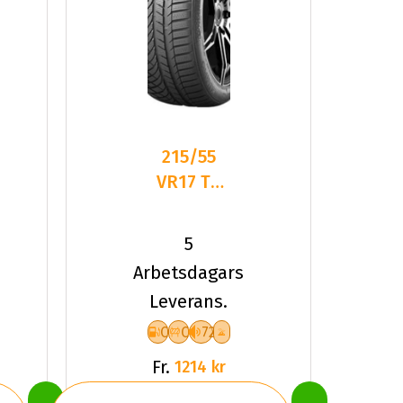
215/55
VR17 TL
98V
KUMHO
5
WP72 XL
Arbetsdagars
Leverans.
C
C
72
Fr.
1214 kr