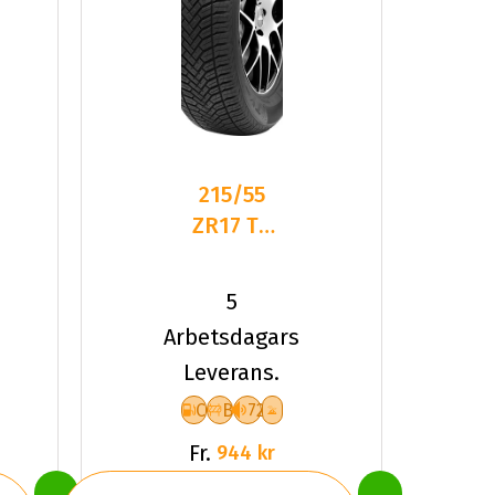
215/55
ZR17 TL
98W TYF
ALLSEASON
5
6 XL
Arbetsdagars
Leverans.
C
B
72
Fr.
944 kr