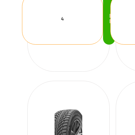
Köp
Nu