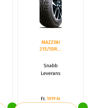
MAZZINI
215/55R17
XL 98T
ICE
Snabb
LEOPARD
Leverans
STUDDED
Fr.
1019 kr