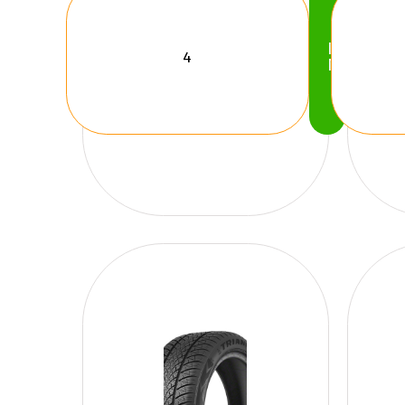
Köp
Nu