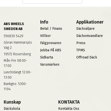
Info
Applikationer
ABS WHEELS
Betal / Finans
Däckväljare
SWEDEN AB
Villkor
Däckomvandlare
556839 5429
Göran Hammarsjös
Fälgprovaren
Press
Väg 2
Jobba På ABS
TPMS
19572 Rosersberg
Sidkarta
Offroad Däck
Mån-Fre 08:00-
Varumärken
17:00
Lunchstängt 12:00-
13:00
Bankgiro: 5300-
1194
Kunskap
KONTAKTA
Däckskola
Kontakta Oss