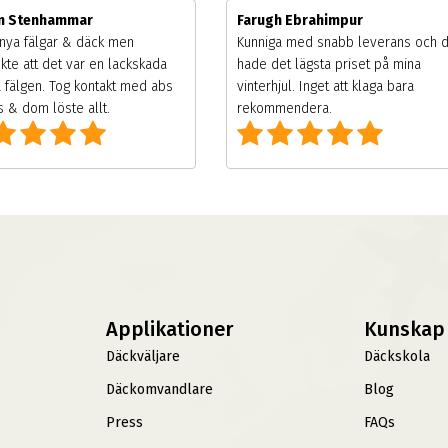
m Stenhammar
Farugh Ebrahimpur
nya fälgar & däck men
Kunniga med snabb leverans och 
kte att det var en lackskada
hade det lägsta priset på mina
 fälgen. Tog kontakt med abs
vinterhjul. Inget att klaga bara
 & dom löste allt.
rekommendera.
Applikationer
Kunskap
Däckväljare
Däckskola
Däckomvandlare
Blog
Press
FAQs