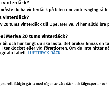
a vinterdäck?
måste du ha vinterdäck på bilen om vinterväglag råder
s vinterdäck
?
v 20 tums vinterdäck till Opel Meriva. Vi har alltid br
el Meriva 20 tums vinterdäck
?
 bil och hur tungt du ska lasta. Det brukar finnas en t
i tanklocket eller vid förardörren. Om du inte hittar nå
igitala tabell:
LUFTTRYCK DÄCK
.
generell. Rådgör gärna med någon av våra däck och fälgexperter och d