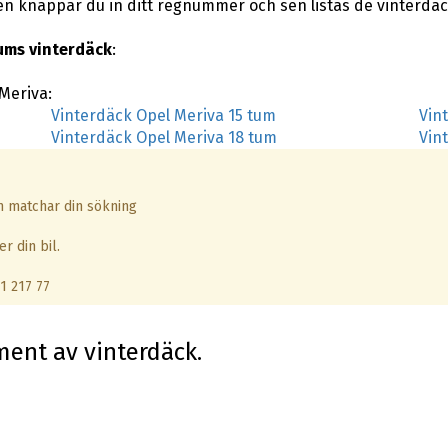
en knappar du in ditt regnummer och sen listas de vinterdä
ums vinterdäck
:
 Meriva:
Vinterdäck Opel Meriva 15 tum
Vin
Vinterdäck Opel Meriva 18 tum
Vin
om matchar din sökning
r din bil.
1 217 77
iment av vinterdäck.