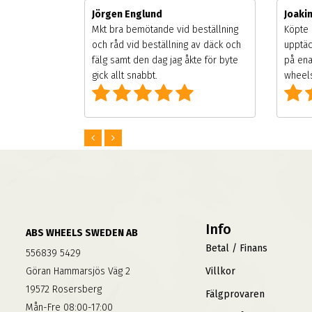
Jörgen Englund
Joaki
gsäsongen.
Mkt bra bemötande vid beställning
Köpte 
ning men
och råd vid beställning av däck och
upptäc
 väldigt
fälg samt den dag jag åkte för byte
på ena
g som alla
gick allt snabbt.
wheels
Info
ABS WHEELS SWEDEN AB
Betal / Finans
556839 5429
Göran Hammarsjös Väg 2
Villkor
19572 Rosersberg
Fälgprovaren
Mån-Fre 08:00-17:00