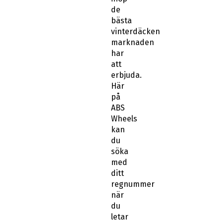
vinterdäcken
marknaden
har
att
erbjuda.
Här
på
ABS
Wheels
kan
du
söka
med
ditt
regnummer
när
du
letar
efter
nya