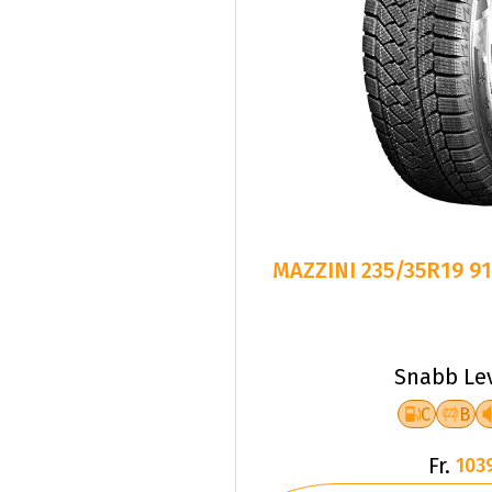
MAZZINI 235/35R19 9
Snabb Le
C
B
Fr.
103