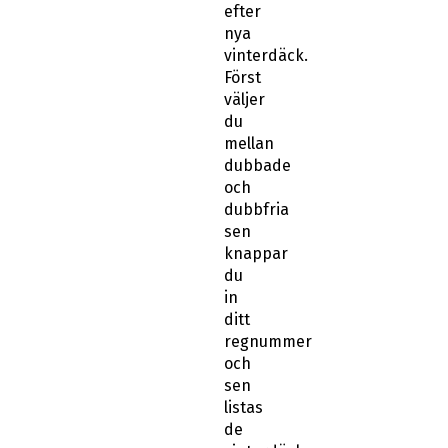
vinterdäck.
Först
väljer
du
mellan
dubbade
och
dubbfria
sen
knappar
du
in
ditt
regnummer
och
sen
listas
de
vinterdäck
som