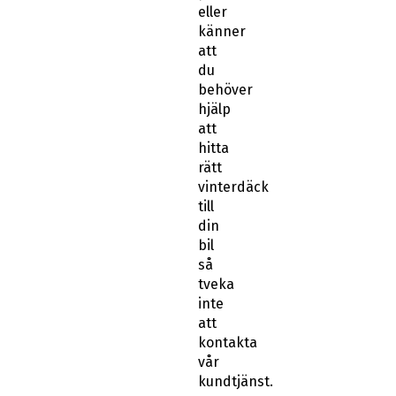
att
du
behöver
hjälp
att
hitta
rätt
vinterdäck
till
din
bil
så
tveka
inte
att
kontakta
vår
kundtjänst.
Att