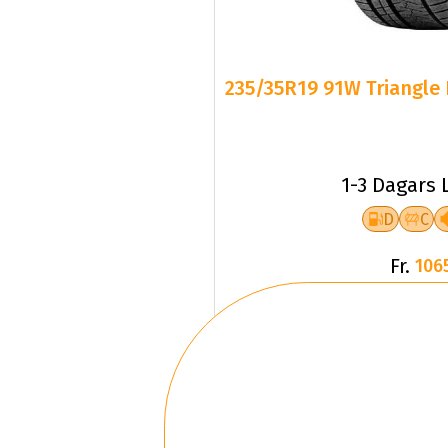
235/35R19 91W Triangle 
1-3 Dagars 
D
C
Fr.
106