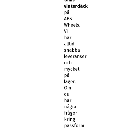
på
ABS
Wheels.
Vi
har
alltid
snabba
leveranser
och
mycket
på
lager.
Om
du
har
några
frågor
kring
passform
eller
känner