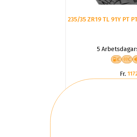
235/35 ZR19 TL 91Y PT P
5 Arbetsdagar
C
C
Fr.
1172