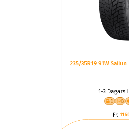
235/35R19 91W Sailun
1-3 Dagars 
D
B
Fr.
116