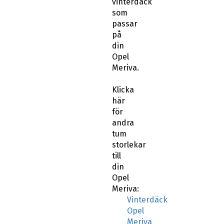
passar
på
din
Opel
Meriva.
Klicka
här
för
andra
tum
storlekar
till
din
Opel
Meriva:
Vinterdäck
Opel
Meriva
14
tum