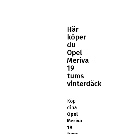
Här
köper
du
Opel
Meriva
19
tums
vinterdäck
Köp
dina
Opel
Meriva
19
tums
vinterdäck