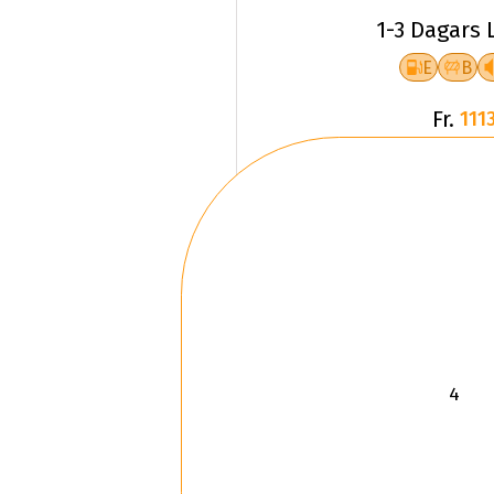
E
B
Fr.
1113