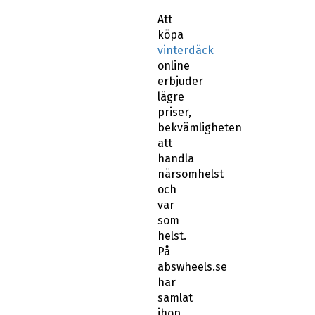
köpa
vinterdäck
online
erbjuder
lägre
priser,
bekvämligheten
att
handla
närsomhelst
och
var
som
helst.
På
abswheels.se
har
samlat
ihop
de
bästa