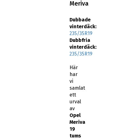
Dubbade
vinterdäck:
235/35R19
Dubbfria
vinterdäck:
235/35R19
Här
har
vi
samlat
ett
urval
av
Opel
Meriva
19
tums
vinterdäck
: