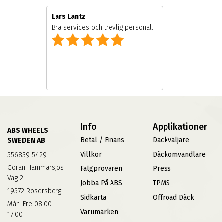
Lars Lantz
Bra services och trevlig personal.
Info
Applikationer
ABS WHEELS
Betal / Finans
Däckväljare
SWEDEN AB
Villkor
Däckomvandlare
556839 5429
Göran Hammarsjös
Fälgprovaren
Press
Väg 2
Jobba På ABS
TPMS
19572 Rosersberg
Sidkarta
Offroad Däck
Mån-Fre 08:00-
Varumärken
17:00