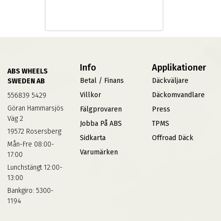
Info
Applikationer
ABS WHEELS
Betal / Finans
Däckväljare
SWEDEN AB
Villkor
Däckomvandlare
556839 5429
Göran Hammarsjös
Fälgprovaren
Press
Väg 2
Jobba På ABS
TPMS
19572 Rosersberg
Sidkarta
Offroad Däck
Mån-Fre 08:00-
Varumärken
17:00
Lunchstängt 12:00-
13:00
Bankgiro: 5300-
1194