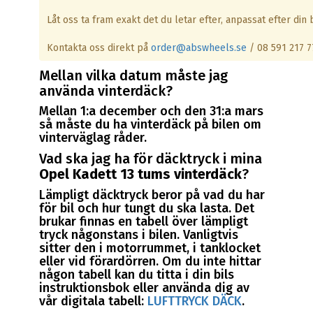
Låt oss ta fram exakt det du letar efter, anpassat efter din b
Kontakta oss direkt på
order@abswheels.se
/ 08 591 217 7
Mellan vilka datum måste jag
använda vinterdäck?
Mellan 1:a december och den 31:a mars
så måste du ha vinterdäck på bilen om
vinterväglag råder.
Vad ska jag ha för däcktryck i mina
Opel Kadett 13 tums vinterdäck
?
Lämpligt däcktryck beror på vad du har
för bil och hur tungt du ska lasta. Det
brukar finnas en tabell över lämpligt
tryck någonstans i bilen. Vanligtvis
sitter den i motorrummet, i tanklocket
eller vid förardörren. Om du inte hittar
någon tabell kan du titta i din bils
instruktionsbok eller använda dig av
vår digitala tabell:
LUFTTRYCK DÄCK
.