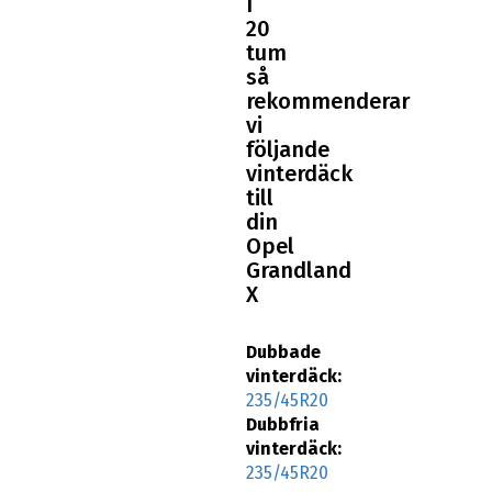
20
tum
så
rekommenderar
vi
följande
vinterdäck
till
din
Opel
Grandland
X
Dubbade
vinterdäck:
235/45R20
Dubbfria
vinterdäck:
235/45R20