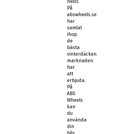
På
abswheels.se
har
samlat
ihop
de
bästa
vinterdäcken
marknaden
har
att
erbjuda.
På
ABS
Wheels
kan
du
använda
din
bils
registreringsnummer