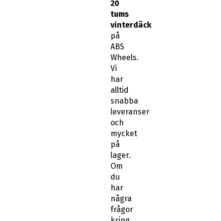
tums
vinterdäck
på
ABS
Wheels.
Vi
har
alltid
snabba
leveranser
och
mycket
på
lager.
Om
du
har
några
frågor
kring
passform