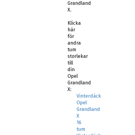
X.
Klicka
här
för
andra
tum
storlekar
till
din
Opel
Grandland
X:
Vinterdäck
Opel
Grandland
X
16
tum
Vinterdäck