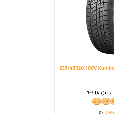
235/45R20 100V Kumho 
1-3 Dagars 
D
C
Fr.
229