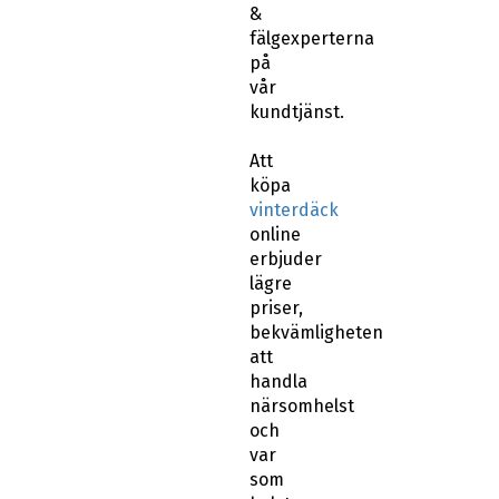
fälgexperterna
på
vår
kundtjänst.
Att
köpa
vinterdäck
online
erbjuder
lägre
priser,
bekvämligheten
att
handla
närsomhelst
och
var
som
helst.