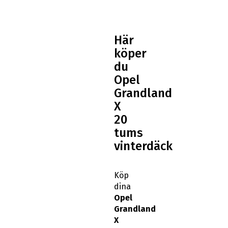
Här
köper
du
Opel
Grandland
X
20
tums
vinterdäck
Köp
dina
Opel
Grandland
X
20