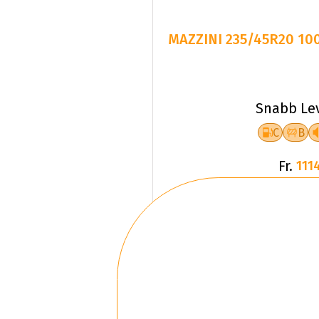
MAZZINI 235/45R20 1
Snabb Le
C
B
Fr.
1114