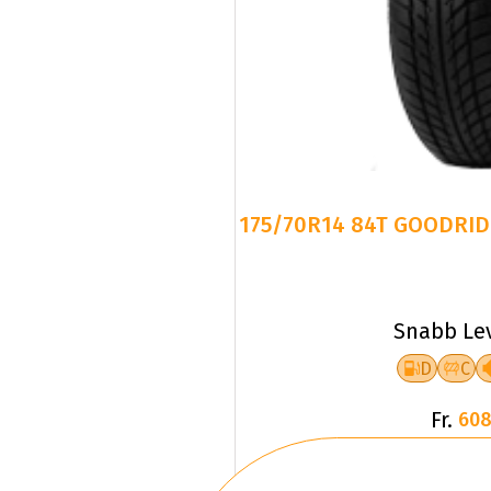
175/70R14 84T GOODRID
Snabb Le
D
C
Fr.
608