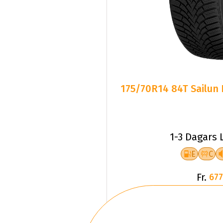
175/70R14 84T Sailun 
1-3 Dagars 
E
C
Fr.
677