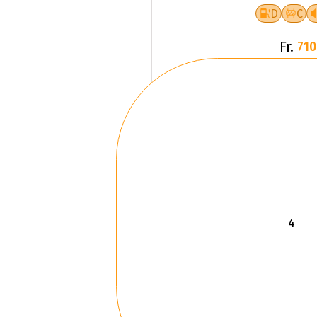
D
C
Fr.
710