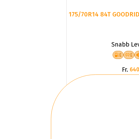
175/70R14 84T GOODRID
Snabb Le
E
E
Fr.
640