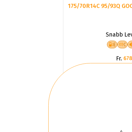
175/70R14C 95/93Q GO
Snabb Le
E
C
Fr.
678