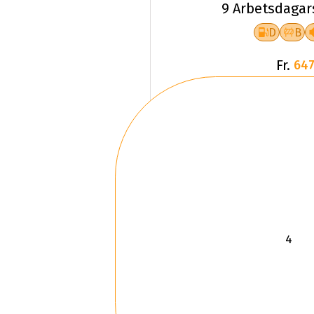
9 Arbetsdagar
D
B
Fr.
647