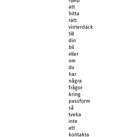
hjälp
att
hitta
rätt
vinterdäck
till
din
bil
eller
om
du
har
några
frågor
kring
passform
så
tveka
inte
att
kontakta