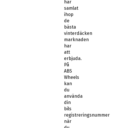
har
samlat
ihop
de
bästa
vinterdäcken
marknaden
har
att
erbjuda.
På
ABS
Wheels
kan
du
använda
din
bils
registreringsnummer
när
du