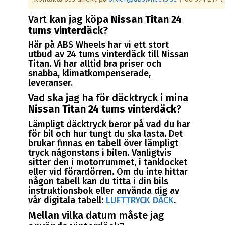
Vart kan jag köpa
Nissan Titan 24
tums vinterdäck
?
Här på ABS Wheels har vi ett stort
utbud av 24 tums vinterdäck till Nissan
Titan. Vi har alltid bra priser och
snabba, klimatkompenserade,
leveranser.
Vad ska jag ha för däcktryck i mina
Nissan Titan 24 tums vinterdäck
?
Lämpligt däcktryck beror på vad du har
för bil och hur tungt du ska lasta. Det
brukar finnas en tabell över lämpligt
tryck någonstans i bilen. Vanligtvis
sitter den i motorrummet, i tanklocket
eller vid förardörren. Om du inte hittar
någon tabell kan du titta i din bils
instruktionsbok eller använda dig av
vår digitala tabell:
LUFTTRYCK DÄCK
.
Mellan vilka datum måste jag