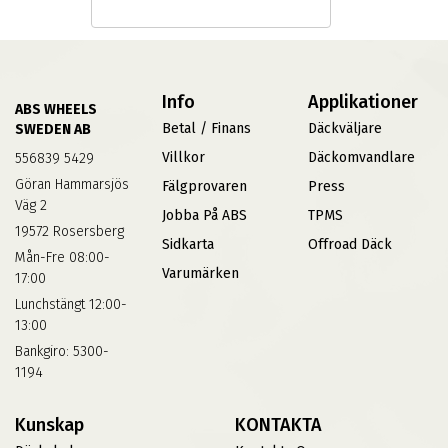
Info
Applikationer
ABS WHEELS
Betal / Finans
Däckväljare
SWEDEN AB
Villkor
Däckomvandlare
556839 5429
Göran Hammarsjös
Fälgprovaren
Press
Väg 2
Jobba På ABS
TPMS
19572 Rosersberg
Sidkarta
Offroad Däck
Mån-Fre 08:00-
Varumärken
17:00
Lunchstängt 12:00-
13:00
Bankgiro: 5300-
1194
Kunskap
KONTAKTA