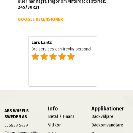
eller har några frågor om vinterdäck i storlek:
245/30R21
GOOGLE RECENSIONER
Lars Lantz
e
Bra services och trevlig personal.
Info
Applikationer
ABS WHEELS
Betal / Finans
Däckväljare
SWEDEN AB
Villkor
Däckomvandlare
556839 5429