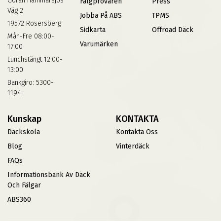
Göran Hammarsjös
Fälgprovaren
Press
Väg 2
Jobba På ABS
TPMS
19572 Rosersberg
Sidkarta
Offroad Däck
Mån-Fre 08:00-
Varumärken
17:00
Lunchstängt 12:00-
13:00
Bankgiro: 5300-
1194
Kunskap
KONTAKTA
Däckskola
Kontakta Oss
Blog
Vinterdäck
FAQs
Informationsbank Av Däck
Och Fälgar
ABS360