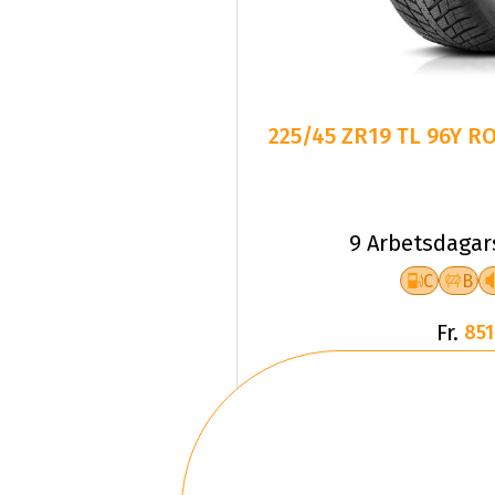
225/45 ZR19 TL 96Y 
9 Arbetsdagar
C
B
Fr.
851