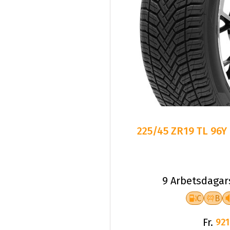
225/45 ZR19 TL 96Y
9 Arbetsdagar
C
B
Fr.
921