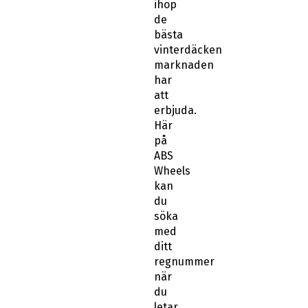
ihop
de
bästa
vinterdäcken
marknaden
har
att
erbjuda.
Här
på
ABS
Wheels
kan
du
söka
med
ditt
regnummer
när
du
letar