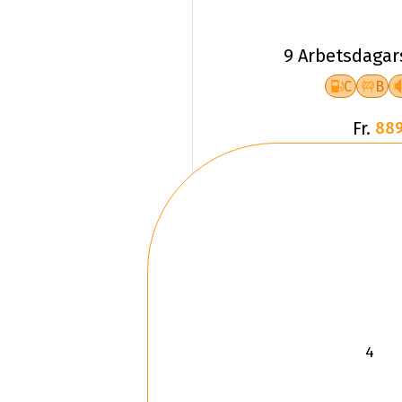
9 Arbetsdagar
C
B
Fr.
889