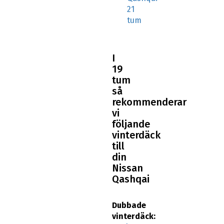
21
tum
I
19
tum
så
rekommenderar
vi
följande
vinterdäck
till
din
Nissan
Qashqai
Dubbade
vinterdäck: