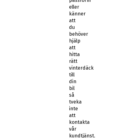
passform
eller
känner
att
du
behöver
hjälp
att
hitta
rätt
vinterdäck
till
din
bil
så
tveka
inte
att
kontakta
vår
kundtjänst.