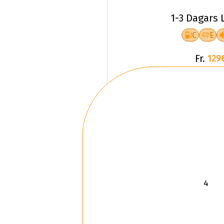
1-3 Dagars 
C
E
Fr.
129