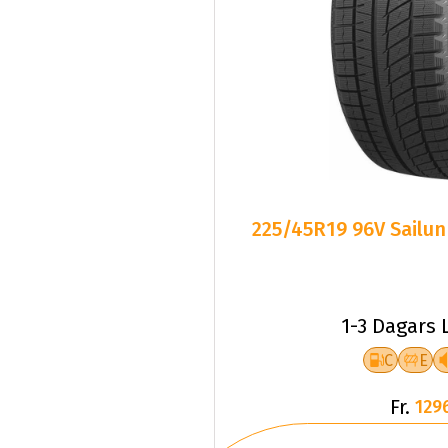
225/45R19 96V Sailun
1-3 Dagars 
C
E
Fr.
129