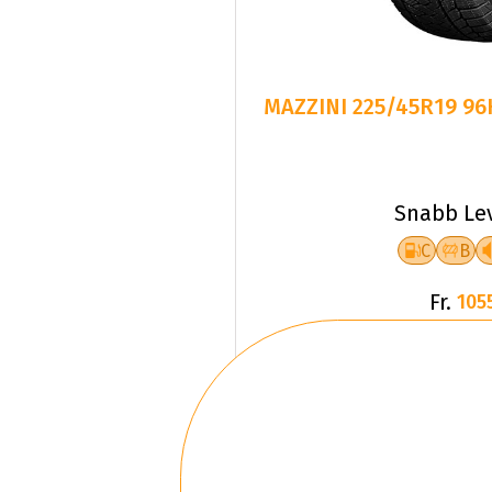
MAZZINI 225/45R19 9
Snabb Le
C
B
Fr.
105