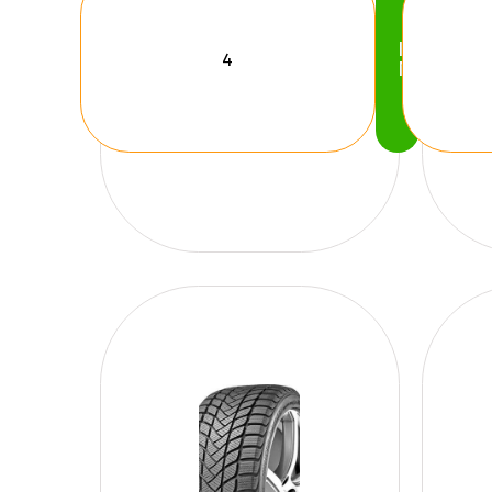
Köp
Nu