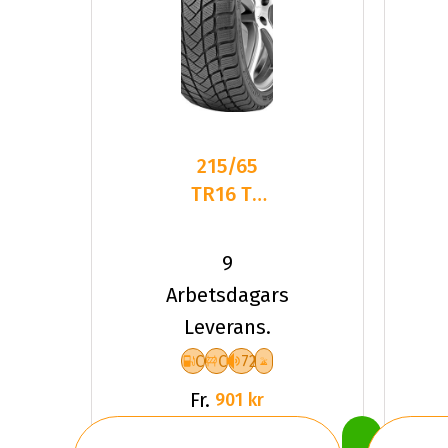
215/65
TR16 TL
98T
LANDSAIL
9
W.LANDER
Arbetsdagars
NORDIC
Leverans.
C
C
72
Fr.
901 kr