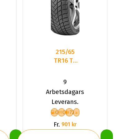
215/65
TR16 TL
98T
LANDSAIL
9
W.LANDER
Arbetsdagars
NORDIC
Leverans.
C
C
72
Fr.
901 kr