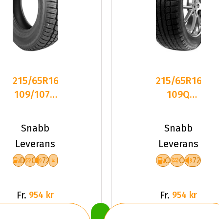
215/65R16C
215/65R16C
109/107R
109Q
GOODRIDE
Maxtrek
SW612
Trek M7
Snabb
Snabb
DCB7
MFS
Leverans
Leverans
Friktion
D
C
72
C
C
72
Fr.
Fr.
954 kr
954 kr