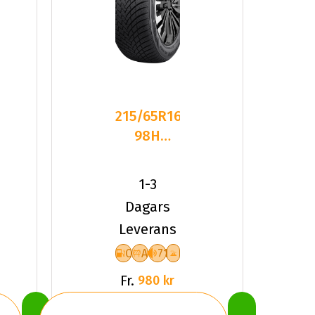
215/65R16
98H
Sailun ICE
BLAZER
1-3
ALPINE
Dagars
Leverans
C
A
71
Fr.
980 kr