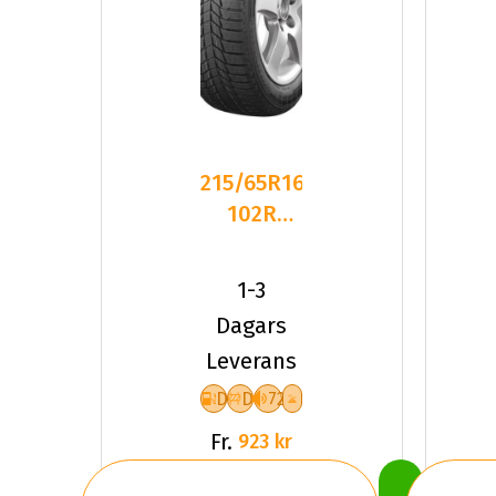
215/65R16
102R
Triangle
PL01 XL
1-3
Friktion
Dagars
2025
Leverans
D
D
72
Fr.
923 kr