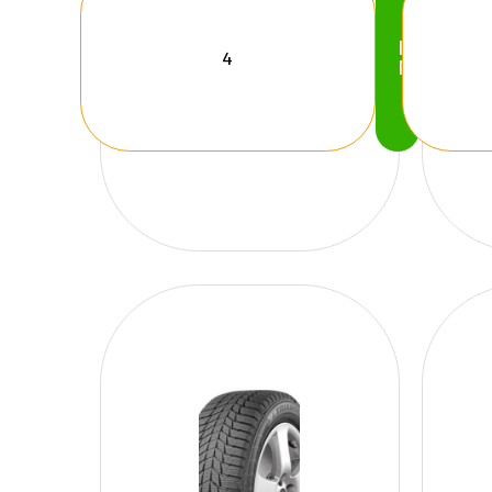
Köp
Nu