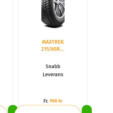
MAXTREK
215/65R16
98T/
TREK
Snabb
M900 ICE
Leverans
STUDDED
Fr.
906 kr