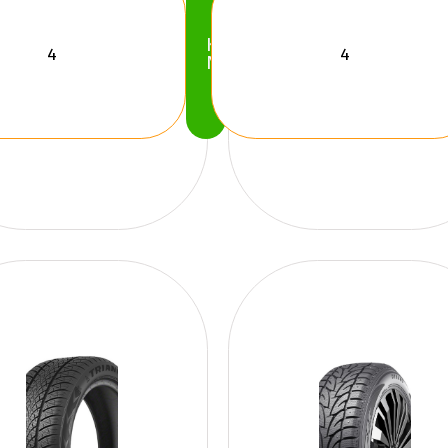
Köp
Nu