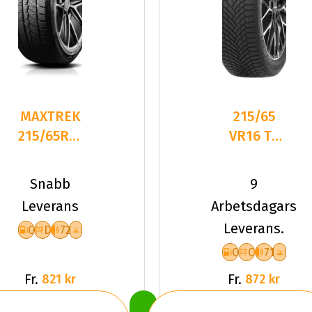
MAXTREK
215/65
215/65R16
VR16 TL
98H TREK
102V
M7 PLUS
DELINTE
Snabb
9
AW7 XL
Leverans
Arbetsdagars
Leverans.
C
D
72
C
C
71
Fr.
Fr.
821 kr
872 kr