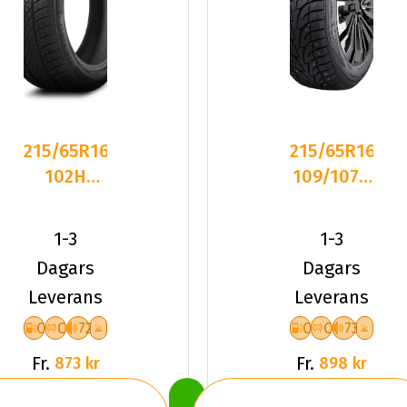
215/65R16
215/65R16C
102H
109/107R
Triangle
Dynamo
TW401 XL
SNOW-H
1-3
1-3
Frikti
MWCS0
Dagars
Dagars
Leverans
Leverans
C
C
72
C
C
73
Fr.
Fr.
873 kr
898 kr