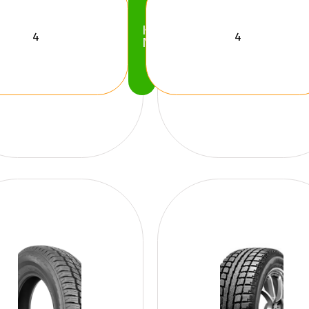
Köp
Nu