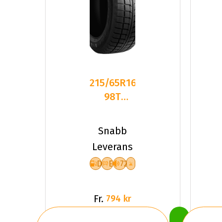
215/65R16
98T
GOODRIDE
SW618
Snabb
DEB72
Leverans
PCRW
D
E
72
Fr.
794 kr