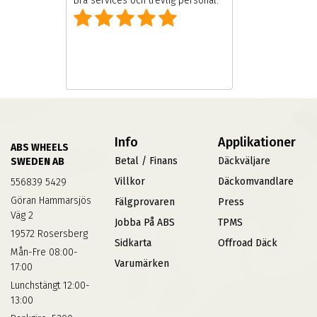
Bra services och trevlig personal.
Info
Applikationer
ABS WHEELS
Betal / Finans
Däckväljare
SWEDEN AB
Villkor
Däckomvandlare
556839 5429
Göran Hammarsjös
Fälgprovaren
Press
Väg 2
Jobba På ABS
TPMS
19572 Rosersberg
Sidkarta
Offroad Däck
Mån-Fre 08:00-
Varumärken
17:00
Lunchstängt 12:00-
13:00