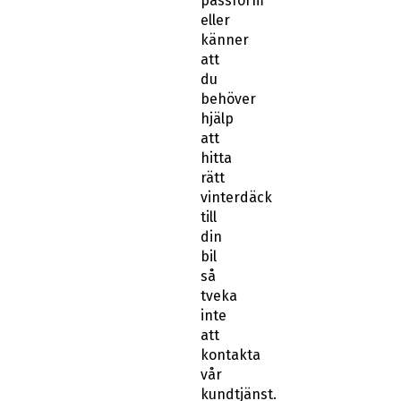
passform
eller
känner
att
du
behöver
hjälp
att
hitta
rätt
vinterdäck
till
din
bil
så
tveka
inte
att
kontakta
vår
kundtjänst.