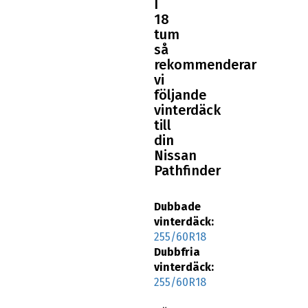
I
18
tum
så
rekommenderar
vi
följande
vinterdäck
till
din
Nissan
Pathfinder
Dubbade
vinterdäck:
255/60R18
Dubbfria
vinterdäck:
255/60R18