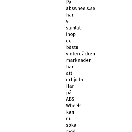
På
abswheels.se
har
vi
samlat
ihop
de
bästa
vinterdäcken
marknaden
har
att
erbjuda.
Här
på
ABS
Wheels
kan
du
söka
med