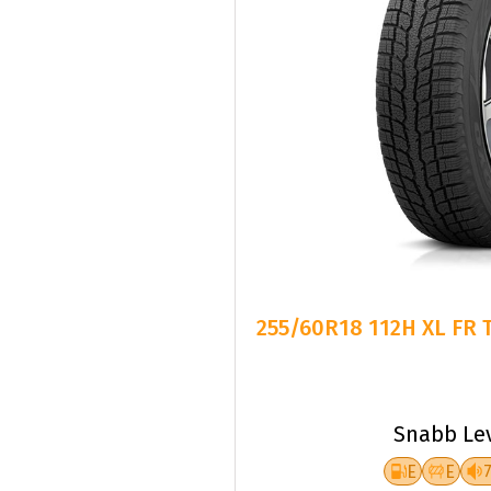
255/60R18 112H XL FR 
Snabb Le
E
E