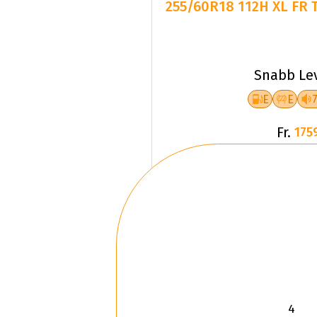
255/60R18 112H XL FR 
Snabb Le
E
E
Fr.
175