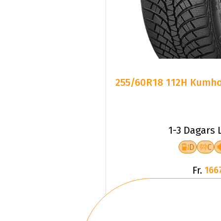
255/60R18 112H Kumho 
1-3 Dagars 
D
C
Fr.
166