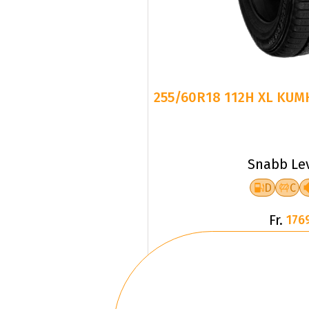
255/60R18 112H XL KUM
Snabb Le
D
C
Fr.
176