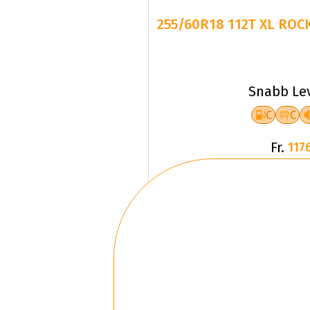
255/60R18 112T XL ROC
Snabb Le
C
C
Fr.
1176