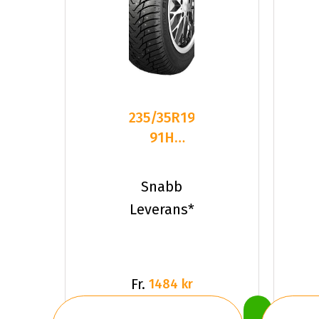
235/35R19
91H
Nankang
SW-8 XL
Snabb
Dubbat
Leverans*
2025
Fr.
1484 kr