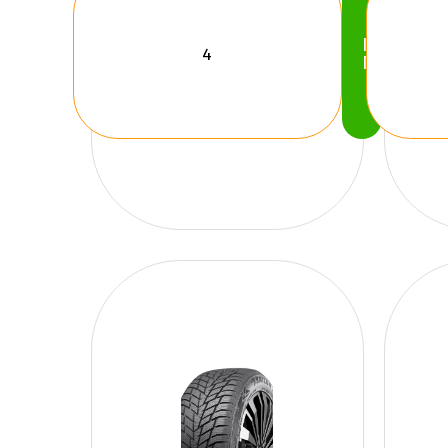
Köp
Nu