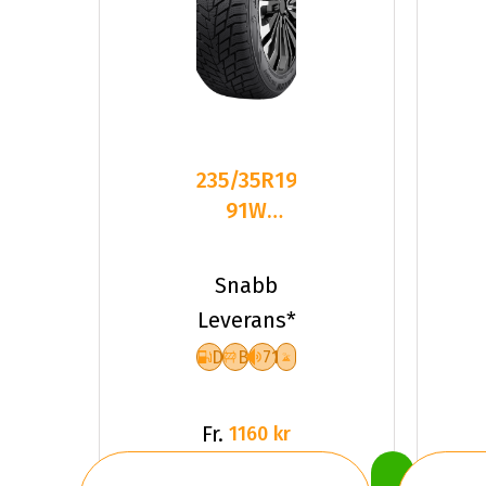
235/35R19
91W
Sailun ICE
BLAZER
Snabb
ALPINE
Leverans*
D
B
71
Fr.
1160 kr