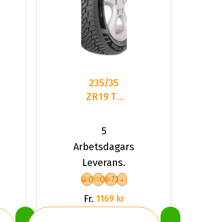
235/35
ZR19 TL
91Y PT
PT565
5
MULTI
Arbetsdagars
ACTION
Leverans.
XL
C
C
72
Fr.
1169 kr