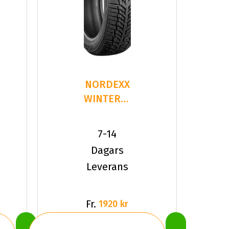
NORDEXX
WINTERSAFE
2
235/35R19
7-14
91 H XL
Dagars
Leverans
Fr.
1920 kr