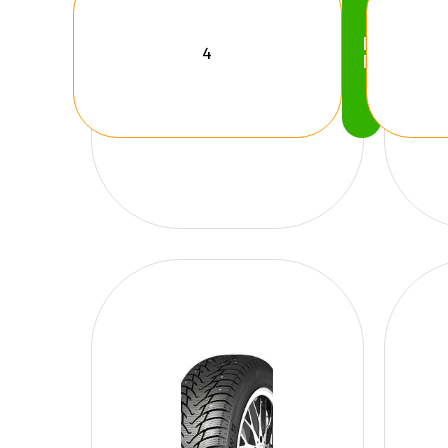
Köp
Nu