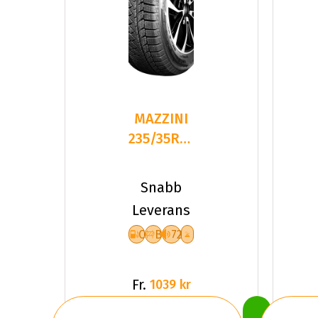
MAZZINI
235/35R19
91 SNOW
LEOPARD
Snabb
2
Leverans
C
B
72
Fr.
1039 kr