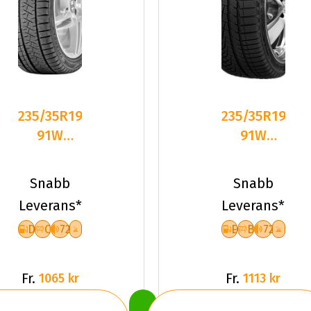
235/35R19
235/35R19
91W
91W
Triangle
Sailun ICE
PL02 XL
BLAZER
Snabb
Snabb
Friktion
Alpine
Leverans*
Leverans*
2025
D
C
72
E
B
72
Fr.
Fr.
1065 kr
1113 kr