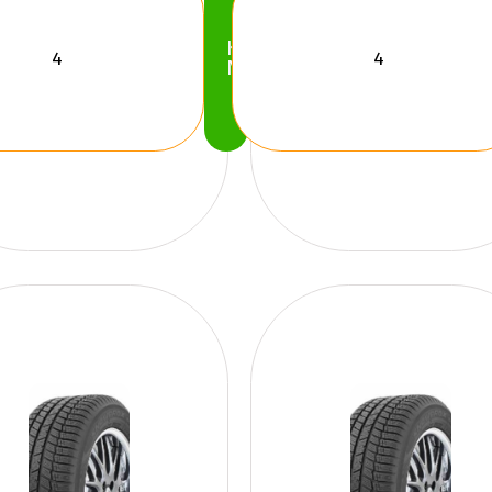
Köp
Nu