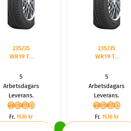
235/35
235/35
WR19 TL
WR19 TL
91W TOYO
91W TOYO
SNOWPROX
SNOWPROX
5
5
S954
S954
Arbetsdagars
Arbetsdagars
Leverans.
Leverans.
E
C
72
E
C
72
Fr.
Fr.
1536 kr
1536 kr