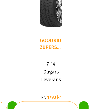
GOODRIDE
ZUPERSNOW
Z-507
235/35R19
7-14
91 V XL
Dagars
Leverans
Fr.
1793 kr