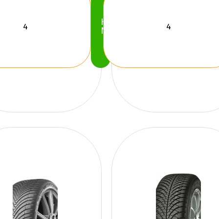
Köp
Nu