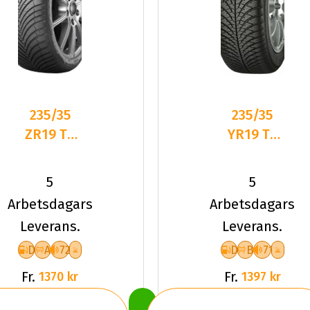
235/35
235/35
ZR19 TL
YR19 TL
91Y
91Y YOKO
KUMHO
BLUEARTH-
5
5
SOLUS 4S
4S AW21
Arbetsdagars
Arbetsdagars
HA32 XL
Leverans.
Leverans.
D
A
72
D
B
71
Fr.
Fr.
1370 kr
1397 kr