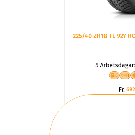
225/40 ZR18 TL 92Y 
5 Arbetsdagar
C
B
Fr.
692