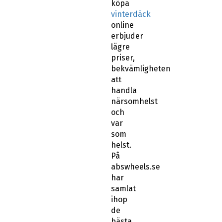
köpa
vinterdäck
online
erbjuder
lägre
priser,
bekvämligheten
att
handla
närsomhelst
och
var
som
helst.
På
abswheels.se
har
samlat
ihop
de
bästa