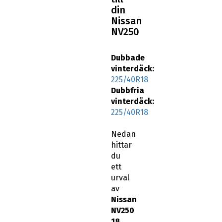
din
Nissan
NV250
Dubbade
vinterdäck:
225/40R18
Dubbfria
vinterdäck:
225/40R18
Nedan
hittar
du
ett
urval
av
Nissan
NV250
18