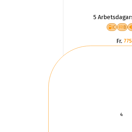
5 Arbetsdagar
C
B
Fr.
775