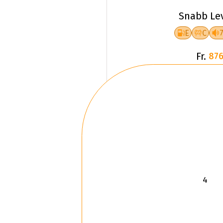
Snabb Le
E
C
Fr.
876