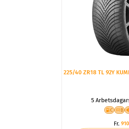
225/40 ZR18 TL 92Y KUM
5 Arbetsdagar
C
B
Fr.
910