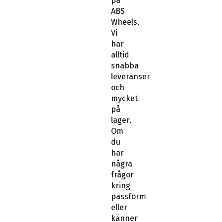
på
ABS
Wheels.
Vi
har
alltid
snabba
leveranser
och
mycket
på
lager.
Om
du
har
några
frågor
kring
passform
eller
känner