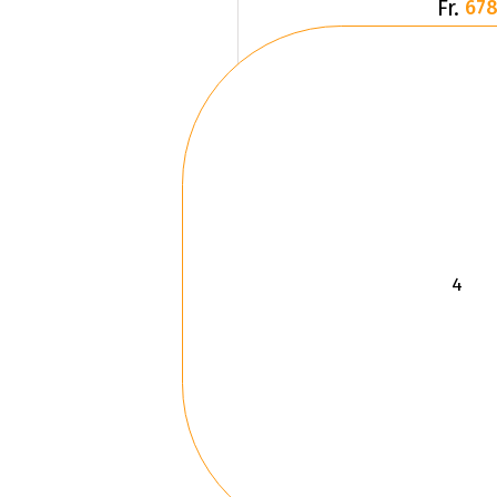
Fr.
678