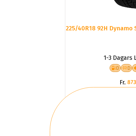
225/40R18 92H Dynamo
1-3 Dagars 
D
D
Fr.
873