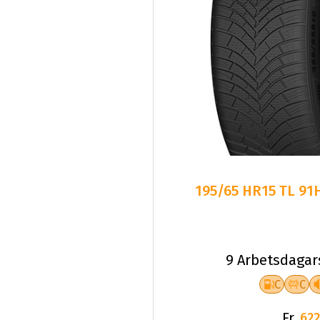
195/65 HR15 TL 91
9 Arbetsdagar
C
C
Fr.
622