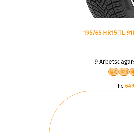
195/65 HR15 TL 9
9 Arbetsdagar
C
B
Fr.
649