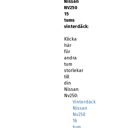
Nissan
NV250
15
tums
vinterdäck
:
Klicka
här
för
andra
tum
storlekar
till
din
Nissan
Nv250:
Vinterdäck
Nissan
Nv250
16
tum