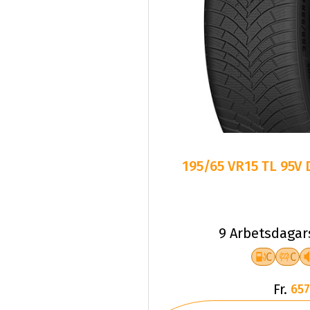
195/65 VR15 TL 95V
9 Arbetsdagar
C
C
Fr.
657