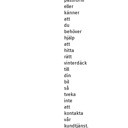
passform
eller
känner
att
du
behöver
hjälp
att
hitta
rätt
vinterdäck
till
din
bil
så
tveka
inte
att
kontakta
vår
kundtjänst.