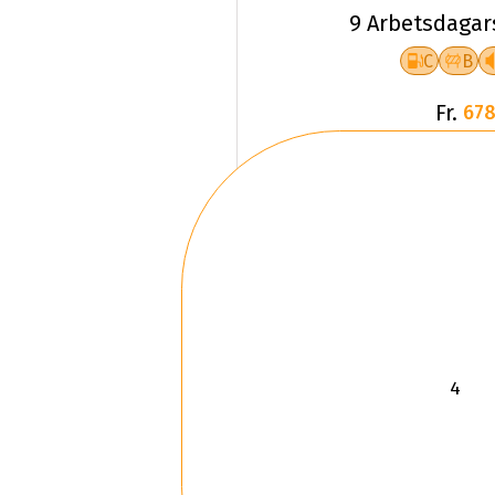
9 Arbetsdagar
C
B
Fr.
678