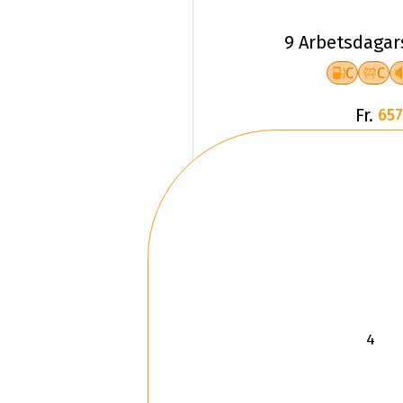
9 Arbetsdagar
C
C
Fr.
657