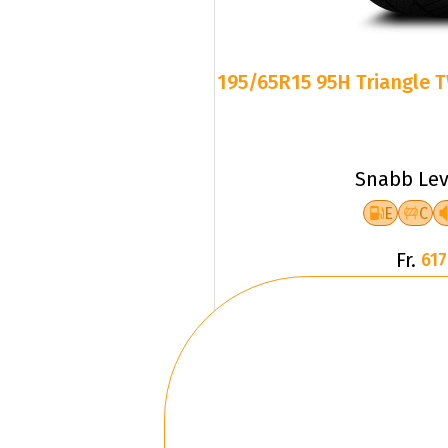
195/65R15 95H Triangle T
Snabb Lev
E
C
Fr.
617