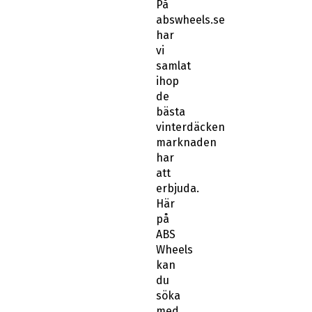
På
abswheels.se
har
vi
samlat
ihop
de
bästa
vinterdäcken
marknaden
har
att
erbjuda.
Här
på
ABS
Wheels
kan
du
söka
med