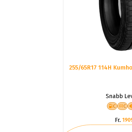
255/65R17 114H Kumho 
Snabb Le
C
C
Fr.
190