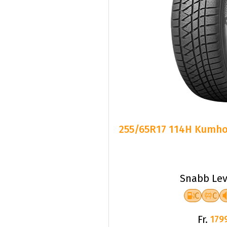
255/65R17 114H Kumho 
Snabb Lev
C
C
Fr.
179