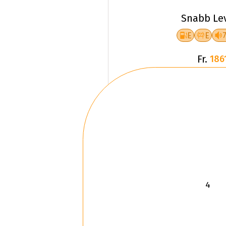
Snabb Le
E
E
Fr.
186