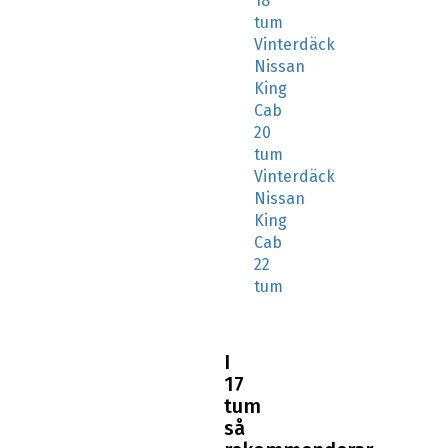
18
tum
Vinterdäck
Nissan
King
Cab
20
tum
Vinterdäck
Nissan
King
Cab
22
tum
I
17
tum
så