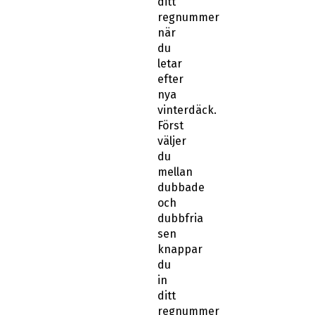
ditt
regnummer
när
du
letar
efter
nya
vinterdäck.
Först
väljer
du
mellan
dubbade
och
dubbfria
sen
knappar
du
in
ditt
regnummer