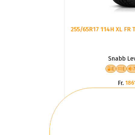
255/65R17 114H XL FR 
Snabb Le
E
E
Fr.
186