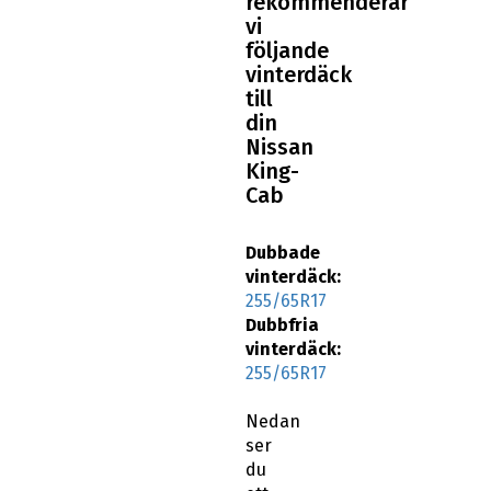
rekommenderar
vi
följande
vinterdäck
till
din
Nissan
King-
Cab
Dubbade
vinterdäck:
255/65R17
Dubbfria
vinterdäck:
255/65R17
Nedan
ser
du