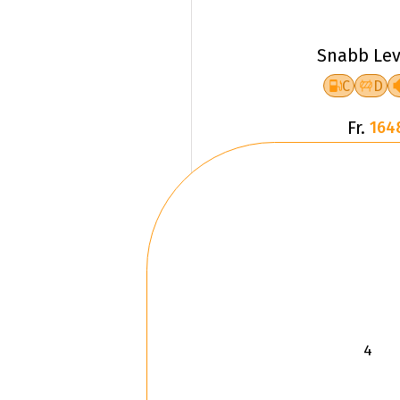
Snabb Lev
C
D
Fr.
164