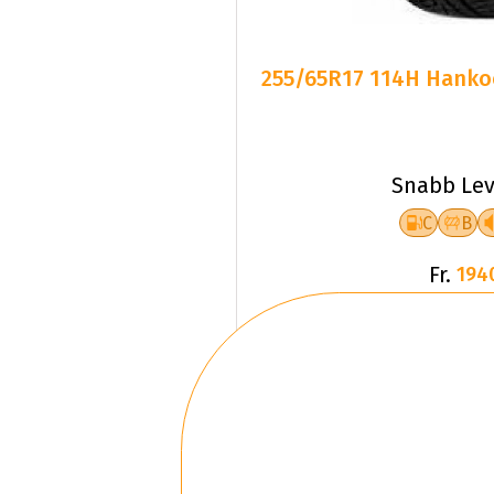
255/65R17 114H Hankoo
Snabb Lev
C
B
Fr.
194