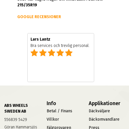
215/35R19
GOOGLE RECENSIONER
Lars Lantz
e
Bra services och trevlig personal.
Info
Applikationer
ABS WHEELS
Betal / Finans
Däckväljare
SWEDEN AB
Villkor
Däckomvandlare
556839 5429
Göran Hammarsjös
Fälgprovaren
Press