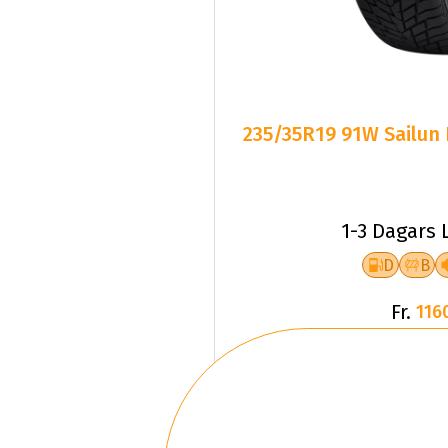
235/35R19 91W Sailun
1-3 Dagars 
D
B
Fr.
116