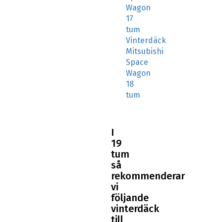
Vinterdäck
Mitsubishi
Space
Wagon
18
tum
I
19
tum
så
rekommenderar
vi
följande
vinterdäck
till
din
Mitsubishi
Space