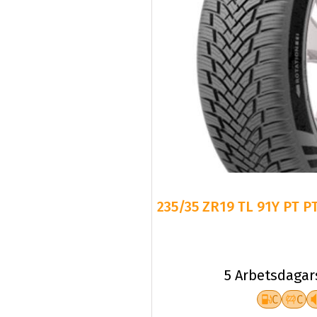
235/35 ZR19 TL 91Y PT P
5 Arbetsdagar
C
C
Fr.
116