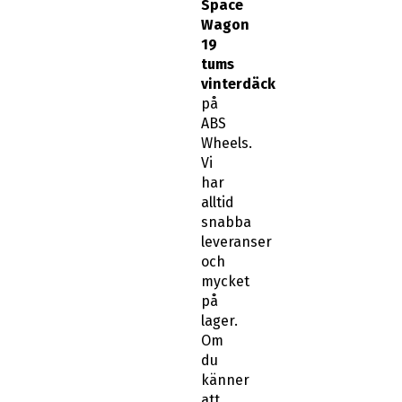
tums
vinterdäck
på
ABS
Wheels.
Vi
har
alltid
snabba
leveranser
och
mycket
på
lager.
Om
du
känner
att
du
behöver
hjälp