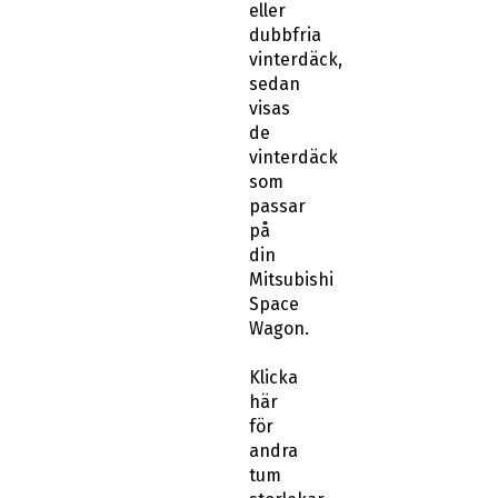
sedan
visas
de
vinterdäck
som
passar
på
din
Mitsubishi
Space
Wagon.
Klicka
här
för
andra
tum
storlekar
till
din