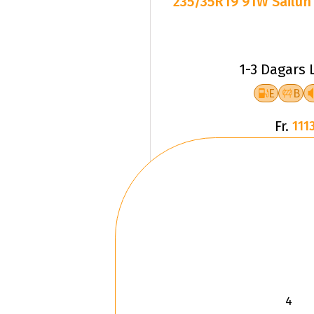
1-3 Dagars 
E
B
Fr.
1113