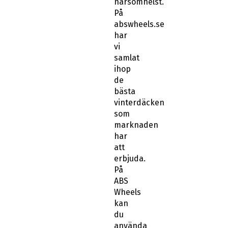
har
vi
samlat
ihop
de
bästa
vinterdäcken
som
marknaden
har
att
erbjuda.
På
ABS
Wheels
kan
du
använda
ditt
registreringsnummer
när