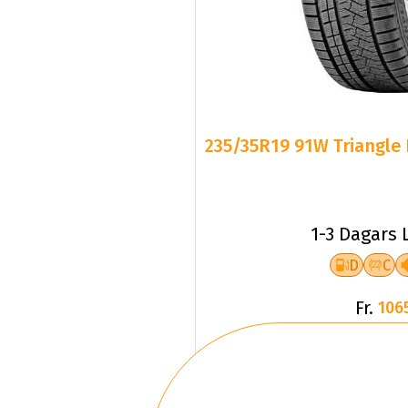
235/35R19 91W Triangle 
1-3 Dagars 
D
C
Fr.
106