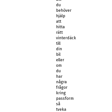
att
hitta
rätt
vinterdäck
till
din
bil
eller
om
du
har
några
frågor
kring
passform
så
tveka
inte
att
kontakta