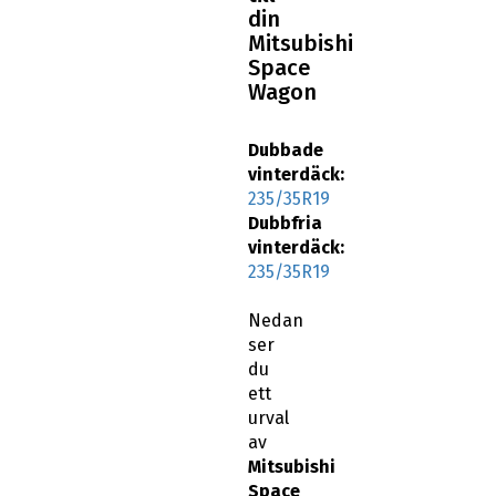
Wagon
Dubbade
vinterdäck:
235/35R19
Dubbfria
vinterdäck:
235/35R19
Nedan
ser
du
ett
urval
av
Mitsubishi
Space
Wagon
19
tums