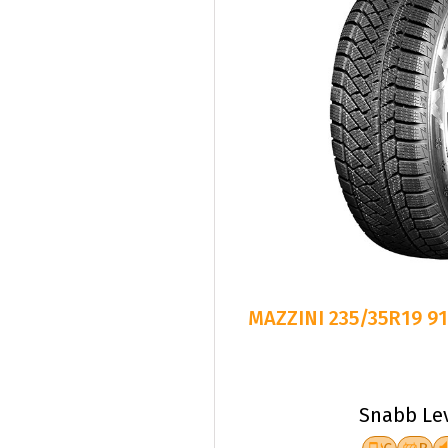
MAZZINI 235/35R19 9
Snabb Le
C
B
Fr.
103