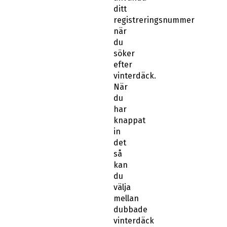
du
söker
efter
vinterdäck.
När
du
har
knappat
in
det
så
kan
du
välja
mellan
dubbade
vinterdäck
eller
dubbfria
vinterdäck,