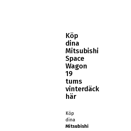
Köp
dina
Mitsubishi
Space
Wagon
19
tums
vinterdäck
här
Köp
dina
Mitsubishi
Space
Wagon
19