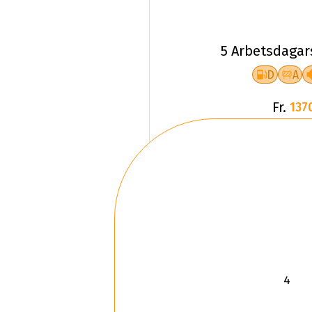
5 Arbetsdagar
D
A
Fr.
137