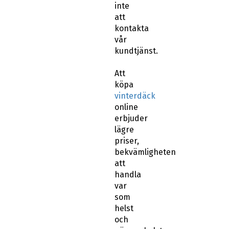
vår
kundtjänst.
Att
köpa
vinterdäck
online
erbjuder
lägre
priser,
bekvämligheten
att
handla
var
som
helst
och
närsomhelst.
På
abswheels.se