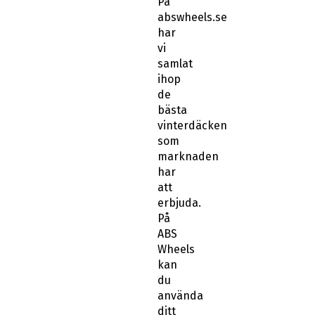
På
abswheels.se
har
vi
samlat
ihop
de
bästa
vinterdäcken
som
marknaden
har
att
erbjuda.
På
ABS
Wheels
kan
du
använda
ditt