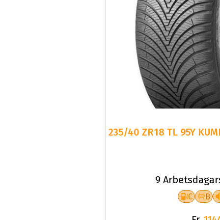
235/40 ZR18 TL 95Y KUM
9 Arbetsdagar
C
B
Fr.
114