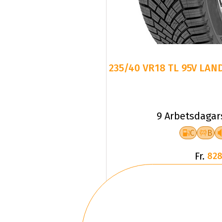
235/40 VR18 TL 95V LAN
9 Arbetsdagar
C
B
Fr.
828