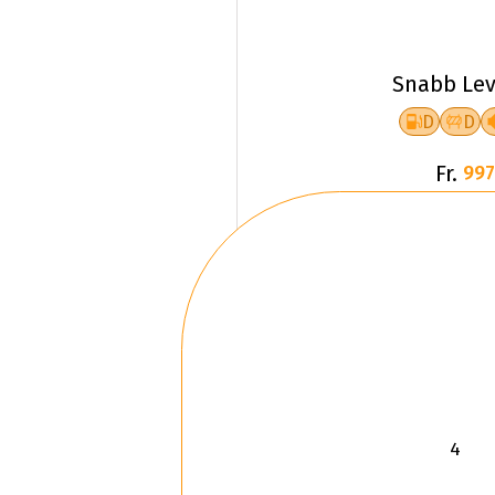
Snabb Lev
D
D
Fr.
997