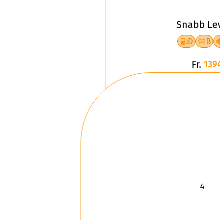
Snabb Le
D
B
Fr.
139