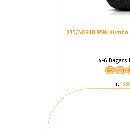
235/40R18 95W Kumho W
4-6 Dagars 
C
B
Fr.
133