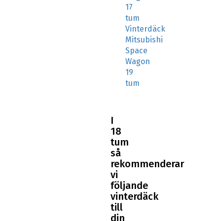
17
tum
Vinterdäck
Mitsubishi
Space
Wagon
19
tum
I
18
tum
så
rekommenderar
vi
följande
vinterdäck
till
din