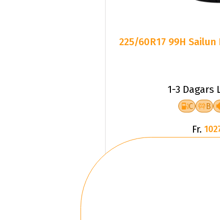
225/60R17 99H Sailun
1-3 Dagars 
C
B
Fr.
102