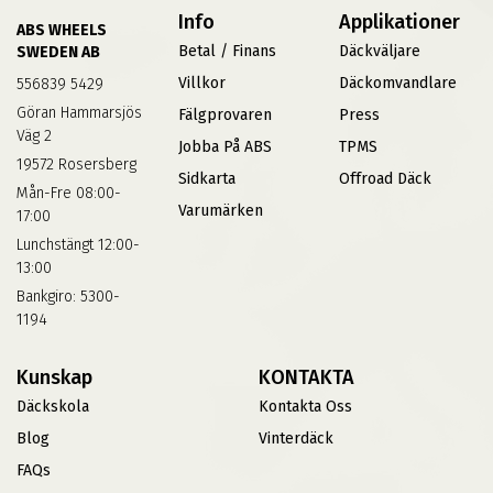
Info
Applikationer
ABS WHEELS
Betal / Finans
Däckväljare
SWEDEN AB
Villkor
Däckomvandlare
556839 5429
Göran Hammarsjös
Fälgprovaren
Press
Väg 2
Jobba På ABS
TPMS
19572 Rosersberg
Sidkarta
Offroad Däck
Mån-Fre 08:00-
Varumärken
17:00
Lunchstängt 12:00-
13:00
Bankgiro: 5300-
1194
Kunskap
KONTAKTA
Däckskola
Kontakta Oss
Blog
Vinterdäck
FAQs