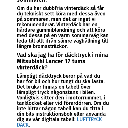
Om du har dubbfria vinterdäck så får
du tekniskt sett köra med dessa även
på sommaren, men det är inget vi
rekommenderar. Vinterdäck har en
hårdare gummiblandning och att köra
med dessa på en varm sommarväg kan
leda till allt ifrån sämre väghållning till
längre bromssträckor.
Vad ska jag ha för däcktryck i mina
Mitsubishi Lancer 17 tums
vinterdäck
?
Lämpligt däcktryck beror på vad du
har för bil och hur tungt du ska lasta.
Det brukar finnas en tabell över
lämpligt tryck någonstans i bilen.
Vanligtvis sitter den i motorrummet, i
tanklocket eller vid förardörren. Om du
inte hittar någon tabell kan du titta i
din bils instruktionsbok eller använda
dig av vår digitala tabell:
LUFTTRYCK
DÄCK
.