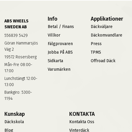
Info
Applikationer
ABS WHEELS
Betal / Finans
Däckväljare
SWEDEN AB
Villkor
Däckomvandlare
556839 5429
Göran Hammarsjös
Fälgprovaren
Press
Väg 2
Jobba På ABS
TPMS
19572 Rosersberg
Sidkarta
Offroad Däck
Mån-Fre 08:00-
Varumärken
17:00
Lunchstängt 12:00-
13:00
Bankgiro: 5300-
1194
Kunskap
KONTAKTA
Däckskola
Kontakta Oss
Blog
Vinterdäck