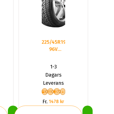
225/45R19
96V
Nankang
SV-3 XL
1-3
Friktion
Dagars
2024
Leverans
C
C
72
Fr.
1478 kr