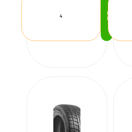
Köp
Nu