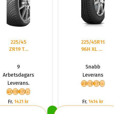
225/45
225/45R19
ZR19 TL
96H XL FR
96W
TOYO
KUMHO
OBSERVE
9
Snabb
SOLUS 4S
GSI-6
Arbetsdagars
Leverans
HA32 XL
Leverans.
E
E
71
C
B
72
Fr.
Fr.
1421 kr
1414 kr