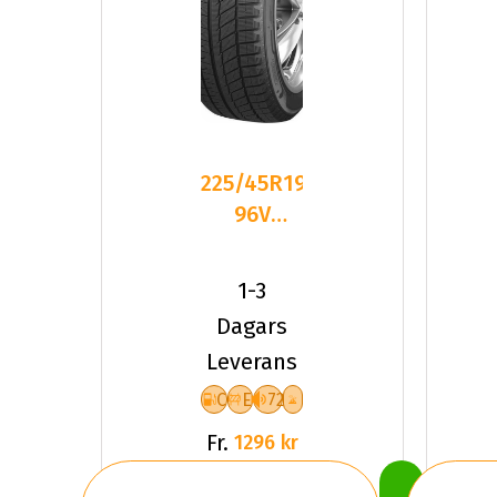
225/45R19
96V
Sailun ICE
BLAZER
1-3
Arctic
Dagars
Leverans
C
E
72
Fr.
1296 kr