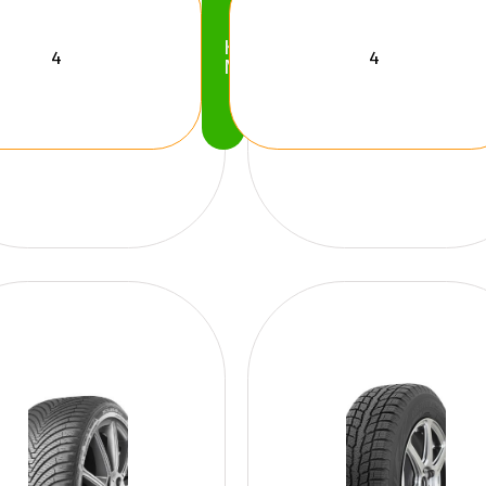
Köp
Nu