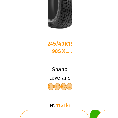
245/40R19
98S XL
LEAO
WINTER
Snabb
DEFENDER
Leverans
I
D
D
72
Fr.
1161 kr