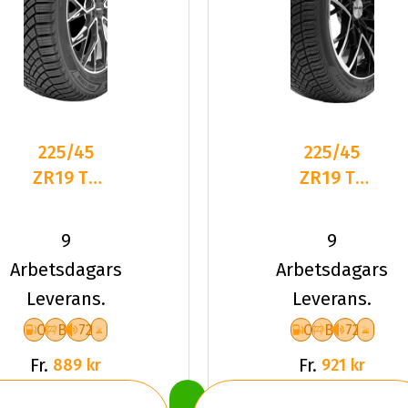
225/45
225/45
ZR19 TL
ZR19 TL
96W
96Y
LANDSAIL
DELINTE
9
9
4-
AW6 XL
Arbetsdagars
Arbetsdagars
SEASONS
Leverans.
Leverans.
3 XL
C
B
72
C
B
72
Fr.
Fr.
889 kr
921 kr