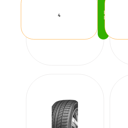
Köp
Nu