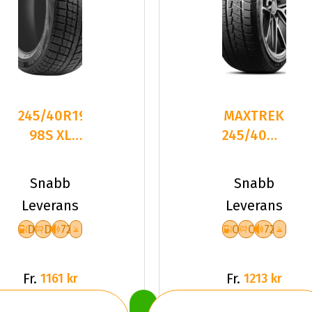
245/40R19
MAXTREK
98S XL
245/40R19
LEAO
98H TREK
WINTER
M7 PLUS
Snabb
Snabb
DEFENDER
Leverans
Leverans
I
D
D
72
C
C
72
Fr.
Fr.
1161 kr
1213 kr