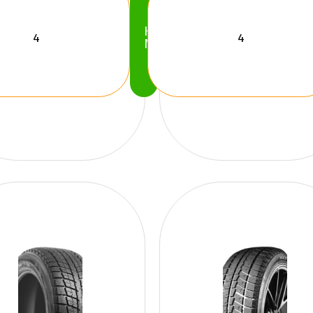
Köp
Nu