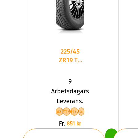
225/45
ZR19 TL
96Y
ROADHOG
9
RGAS02
Arbetsdagars
XL
Leverans.
C
B
72
Fr.
851 kr