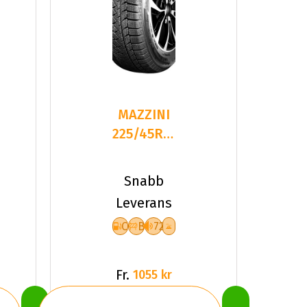
MAZZINI
225/45R19
96H
SNOW
Snabb
LEOPARD
Leverans
2
C
B
72
Fr.
1055 kr