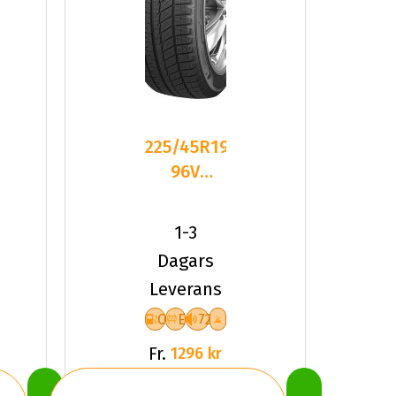
225/45R19
96V
Sailun ICE
BLAZER
1-3
Arctic
Dagars
Leverans
C
E
72
Fr.
1296 kr