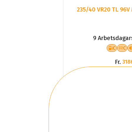
235/40 VR20 TL 96V 
9 Arbetsdagar
C
C
Fr.
318