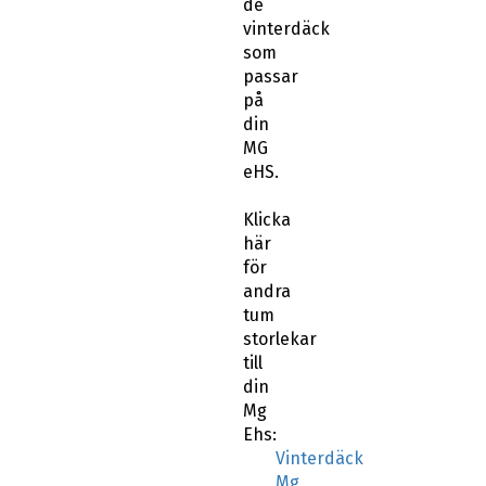
de
vinterdäck
som
passar
på
din
MG
eHS.
Klicka
här
för
andra
tum
storlekar
till
din
Mg
Ehs:
Vinterdäck
Mg