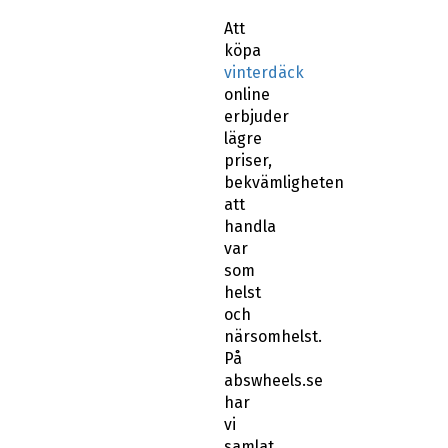
Att
köpa
vinterdäck
online
erbjuder
lägre
priser,
bekvämligheten
att
handla
var
som
helst
och
närsomhelst.
På
abswheels.se
har
vi
samlat