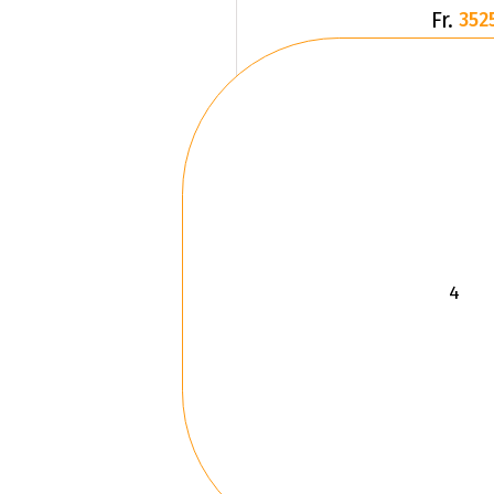
Fr.
352