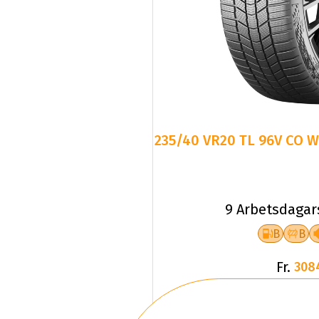
235/40 VR20 TL 96V CO 
9 Arbetsdagar
B
B
Fr.
308