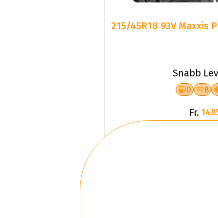
215/45R18 93V Maxxis
Snabb Lev
D
B
Fr.
148