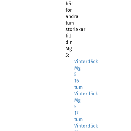
här
för
andra
tum
storlekar
till
din
Mg
5:
Vinterdäck
Mg
5
16
tum
Vinterdäck
Mg
5
17
tum
Vinterdäck