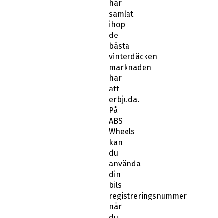
har
samlat
ihop
de
bästa
vinterdäcken
marknaden
har
att
erbjuda.
På
ABS
Wheels
kan
du
använda
din
bils
registreringsnummer
när
du