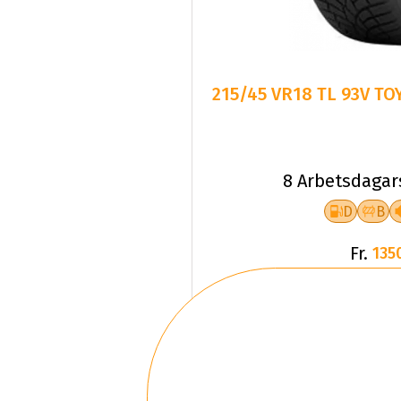
215/45 VR18 TL 93V T
8 Arbetsdagar
D
B
Fr.
135