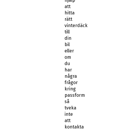
hjälp
att
hitta
rätt
vinterdäck
till
din
bil
eller
om
du
har
några
frågor
kring
passform
så
tveka
inte
att
kontakta