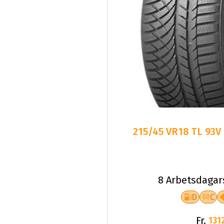
215/45 VR18 TL 93
8 Arbetsdagar
D
C
Fr.
1312