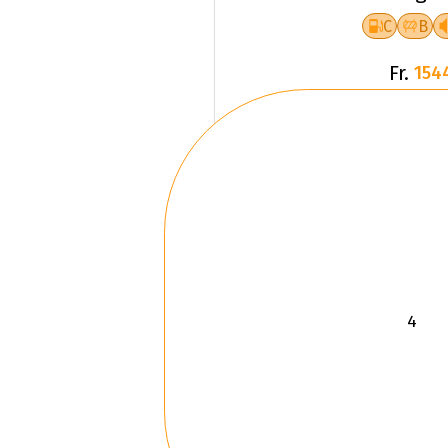
C
B
Fr.
154