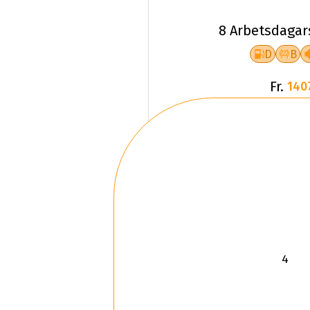
8 Arbetsdagar
D
B
Fr.
140