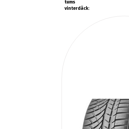
tums
vinterdäck
: