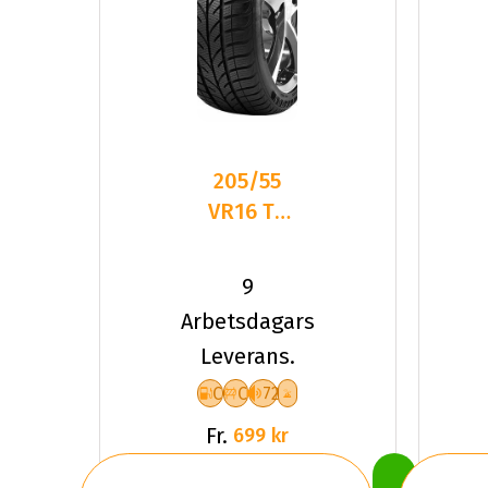
205/55
VR16 TL
94V TYF
4-
9
SEASON
Arbetsdagars
XL
Leverans.
C
C
72
Fr.
699 kr