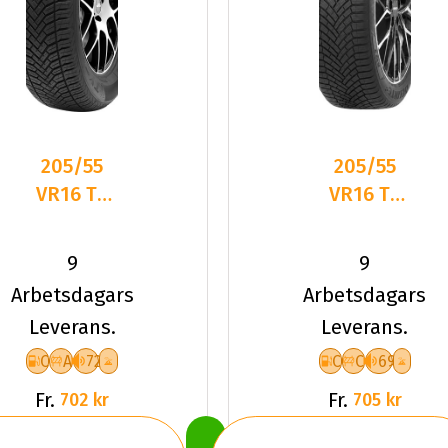
205/55
205/55
VR16 TL
VR16 TL
91V TYF
94V
ALLSEASON
DELINTE
9
9
6
AW7 XL
Arbetsdagars
Arbetsdagars
Leverans.
Leverans.
C
A
72
C
C
69
Fr.
Fr.
702 kr
705 kr