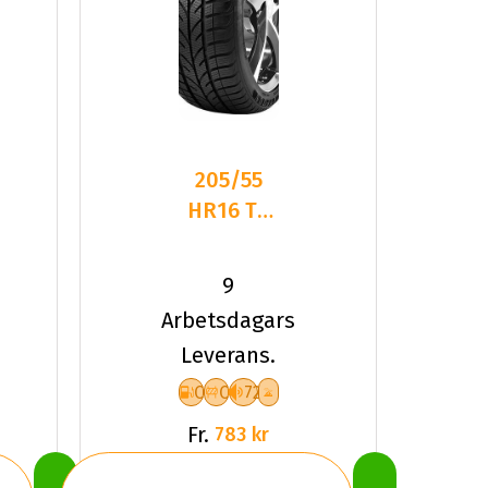
205/55
HR16 TL
91H TYF
4-
9
SEASON
Arbetsdagars
Leverans.
C
C
72
Fr.
783 kr