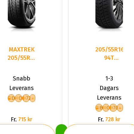
MAXTREK
205/55R16
205/55R16
94T
91H TREK
Dynamo
M7 PLUS
SNOW-H
Snabb
1-3
MSL01 XL
Leverans
Dagars
Fr
Leverans
D
D
72
B
C
70
Fr.
Fr.
715 kr
728 kr