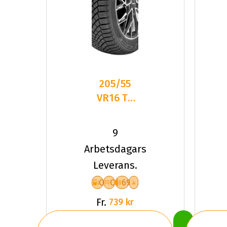
205/55
VR16 TL
94V
LANDSAIL
9
4-
Arbetsdagars
SEASONS
Leverans.
3 XL
C
C
69
Fr.
739 kr