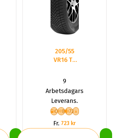
205/55
VR16 TL
94V TYF
ALLSEASON
9
6 XL
Arbetsdagars
Leverans.
C
B
72
Fr.
723 kr