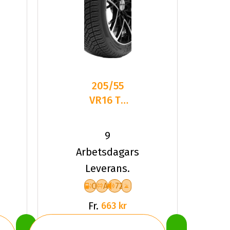
205/55
VR16 TL
91V
DELINTE
9
AW6
Arbetsdagars
Leverans.
C
A
72
Fr.
663 kr