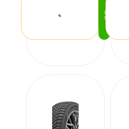
Köp
Nu