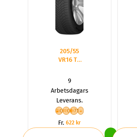
205/55
VR16 TL
94V DC
DASP-
9
PLUS XL
Arbetsdagars
Leverans.
C
C
71
Fr.
622 kr