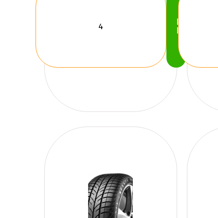
Köp
Nu