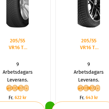
205/55
205/55
VR16 TL
VR16 TL
94V DC
94V
DASP-
DELINTE
9
9
PLUS XL
AW6 XL
Arbetsdagars
Arbetsdagars
Leverans.
Leverans.
C
C
71
C
B
72
Fr.
Fr.
622 kr
643 kr