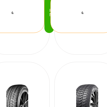
Köp
Nu