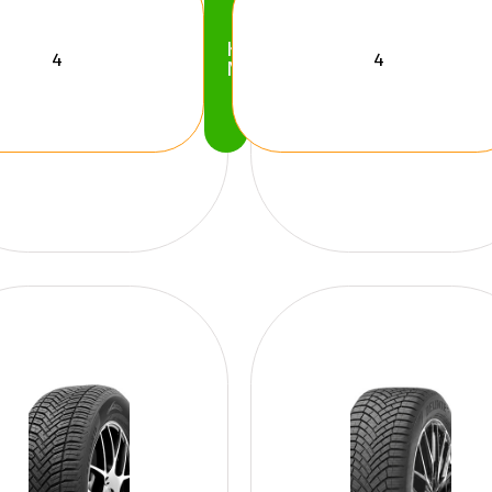
Köp
Nu