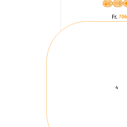
C
D
Fr.
706