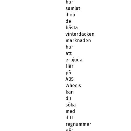
har
samlat
ihop
de
bästa
vinterdäcken
marknaden
har
att
erbjuda.
Här
på
ABS
Wheels
kan
du
söka
med
ditt
regnummer
när