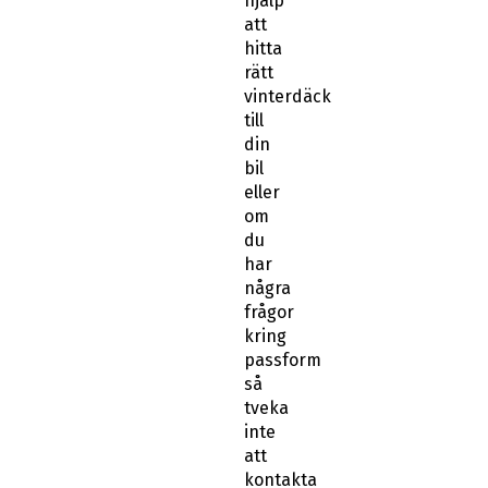
hjälp
att
hitta
rätt
vinterdäck
till
din
bil
eller
om
du
har
några
frågor
kring
passform
så
tveka
inte
att
kontakta