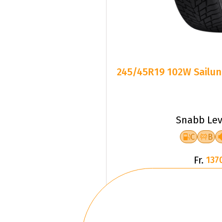
245/45R19 102W Sailun
Snabb Lev
C
B
Fr.
137