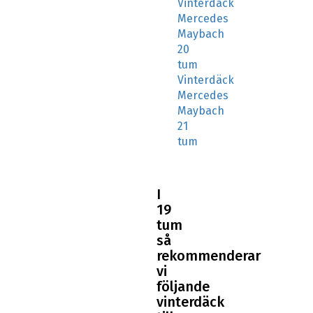
Vinterdäck
Mercedes
Maybach
20
tum
Vinterdäck
Mercedes
Maybach
21
tum
I
19
tum
så
rekommenderar
vi
följande
vinterdäck