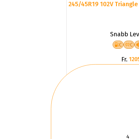
245/45R19 102V Triangle 
Snabb Lev
C
C
Fr.
120