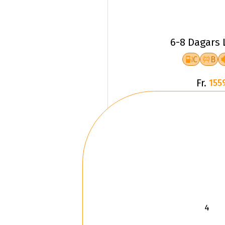
6-8 Dagars 
C
B
Fr.
155