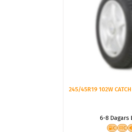
245/45R19 102W CATCHF
6-8 Dagars 
C
C