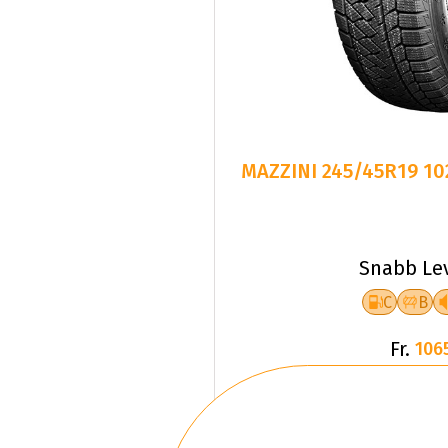
MAZZINI 245/45R19 1
Snabb Le
C
B
Fr.
106