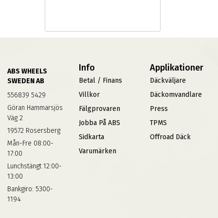
Info
Applikationer
ABS WHEELS
Betal / Finans
Däckväljare
SWEDEN AB
Villkor
Däckomvandlare
556839 5429
Göran Hammarsjös
Fälgprovaren
Press
Väg 2
Jobba På ABS
TPMS
19572 Rosersberg
Sidkarta
Offroad Däck
Mån-Fre 08:00-
Varumärken
17:00
Lunchstängt 12:00-
13:00
Bankgiro: 5300-
1194