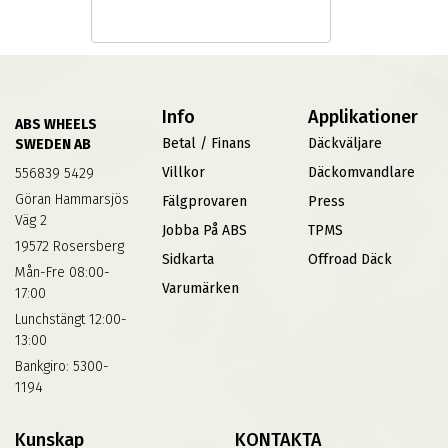
Info
Applikationer
ABS WHEELS
Betal / Finans
Däckväljare
SWEDEN AB
Villkor
Däckomvandlare
556839 5429
Göran Hammarsjös
Fälgprovaren
Press
Väg 2
Jobba På ABS
TPMS
19572 Rosersberg
Sidkarta
Offroad Däck
Mån-Fre 08:00-
Varumärken
17:00
Lunchstängt 12:00-
13:00
Bankgiro: 5300-
1194
Kunskap
KONTAKTA