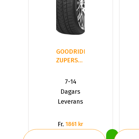
GOODRIDE
ZUPERSNOW
Z-507
225/40R19
7-14
93 V XL
Dagars
Leverans
Fr.
1861 kr