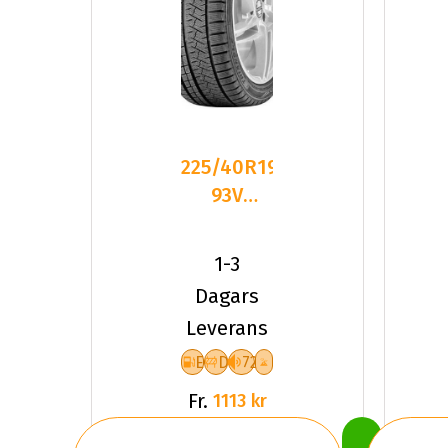
225/40R19
93V
Triangle
PL02 XL
1-3
Friktion
Dagars
2024
Leverans
E
D
72
Fr.
1113 kr