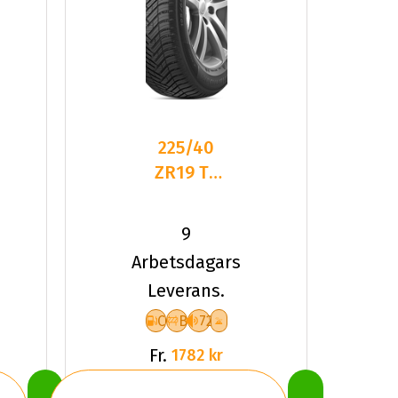
225/40
ZR19 TL
93Y HA
H750
9
KINERGY
Arbetsdagars
4S2 XL
Leverans.
C
B
72
Fr.
1782 kr