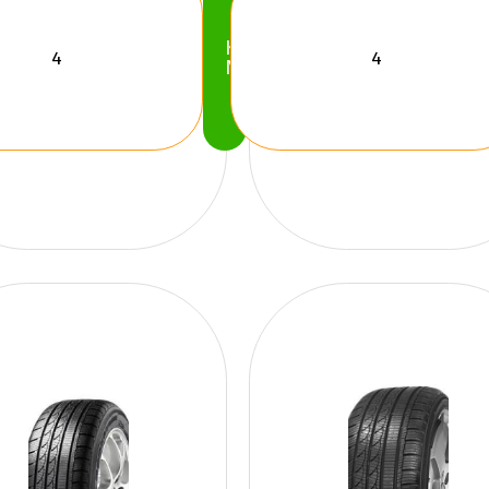
Köp
Nu