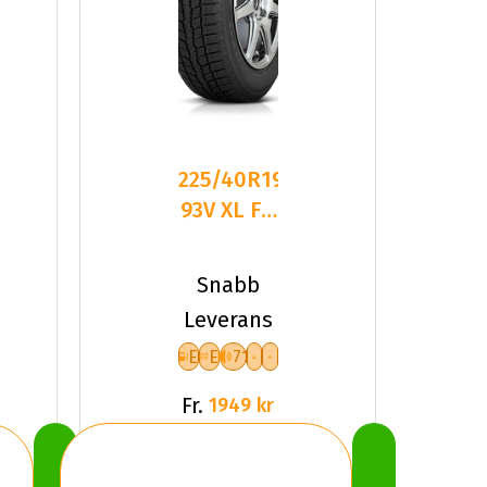
225/40R19
2
93V XL FR
TOYO
OBSERVE
Snabb
GSI-6
Leverans
E
E
71
Fr.
1949 kr