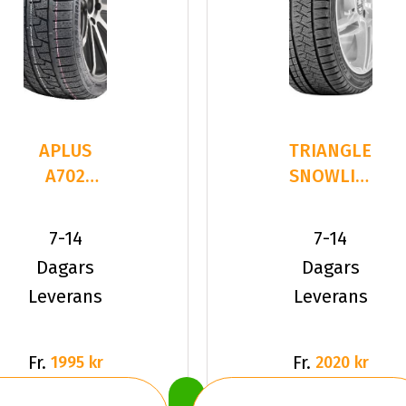
APLUS
TRIANGLE
A702
SNOWLINK
225/40R19
PL02
93 V XL
225/40R19
7-14
7-14
93 V XL
Dagars
Dagars
Leverans
Leverans
Fr.
Fr.
1995 kr
2020 kr