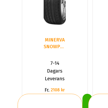
MINERVA
SNOWPOWER
2 S210
225/40R19
7-14
93 V XL
Dagars
Leverans
Fr.
2108 kr