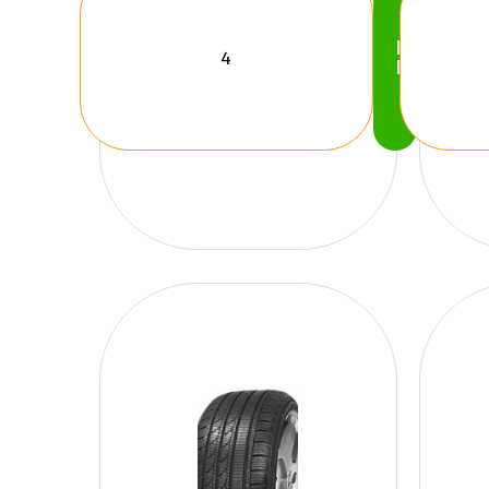
Köp
Nu