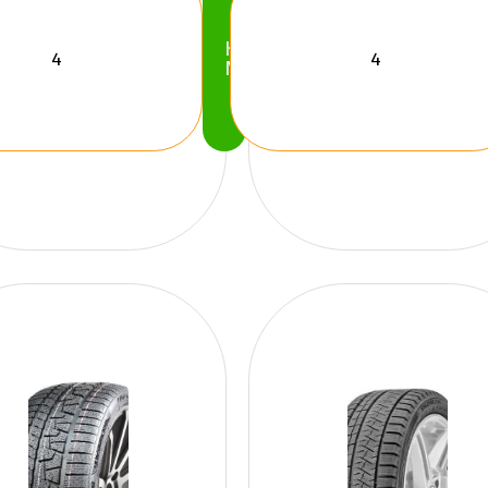
Köp
Nu