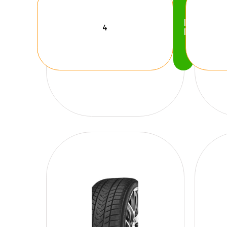
Köp
Nu