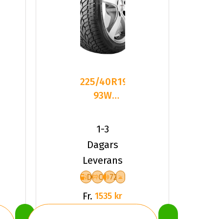
225/40R19
93W
Nankang
SV-3 XL
1-3
Friktion
Dagars
2024
Leverans
D
C
72
Fr.
1535 kr