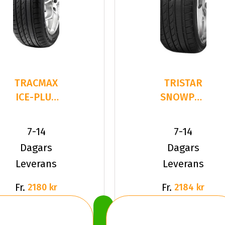
TRACMAX
TRISTAR
ICE-PLUS
SNOWPOWER
S210
225/40R19
225/40R19
93 V XL
7-14
7-14
93 V XL
Dagars
Dagars
Leverans
Leverans
Fr.
Fr.
2180 kr
2184 kr