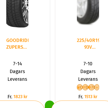
GOODRIDE
225/40R19
ZUPERSNOW
93V
Z-507
Fronway
225/40R19
IceMaster
7-14
7-10
93 V XL
I XL Fr
Dagars
Dagars
Leverans
Leverans
C
D
70
Fr.
Fr.
1823 kr
1513 kr