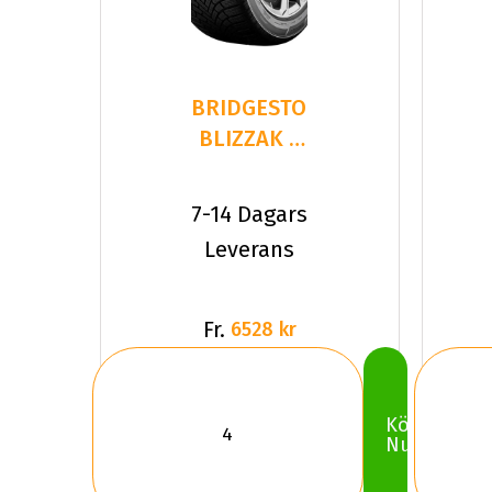
BRIDGESTONE
BLIZZAK 6
305/30R20
103 W XL
7-14 Dagars
Leverans
Fr.
6528 kr
Köp
Nu