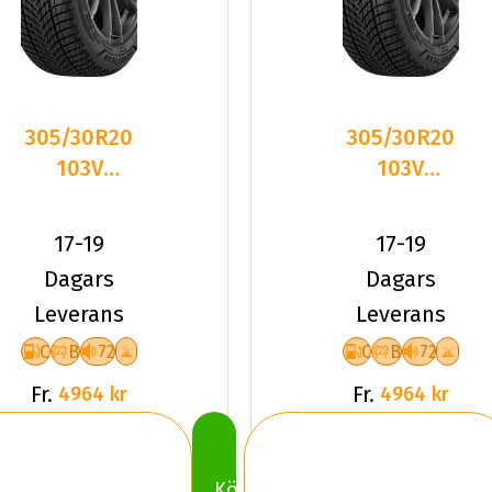
305/30R20
305/30R20
103V
103V
Goodyear
Goodyear
ULTRAGRIP
ULTRAGRIP
17-19
17-19
PERFO
PERFO
Dagars
Dagars
Leverans
Leverans
C
B
72
C
B
72
Fr.
Fr.
4964 kr
4964 kr
Köp