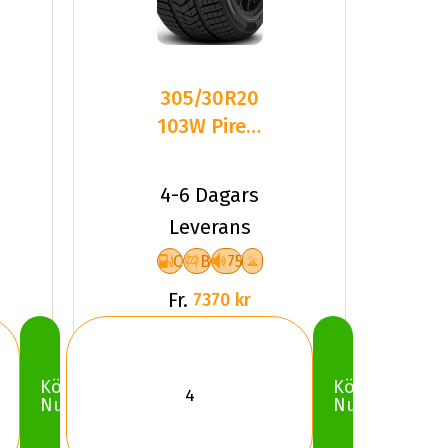
305/30R20
103W Pirelli
WINTER
SOTTOZERO
4-6 Dagars
Leverans
C
B
75
Fr.
7370 kr
Köp
Köp
Nu
Nu