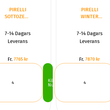
PIRELLI
PIRELLI
SOTTOZERO
WINTER
3
270
305/30R20
SOTTOZERO
7-14 Dagars
7-14 Dagars
103 W XL
SERIE II 3
Leverans
Leverans
Fr.
Fr.
7765 kr
7870 kr
Köp
Nu