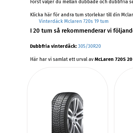
Först väljer du mellan dubbade och dubbfria s
Klicka här för andra tum storlekar till din Mcla
Vinterdäck Mclaren 720s 19 tum
I 20 tum så rekommenderar vi följande
Dubbfria vinterdäck:
305/30R20
Här har vi samlat ett urval av
McLaren 720S 20