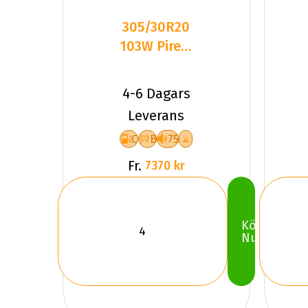
305/30R20
103W Pirelli
WINTER
SOTTOZERO
4-6 Dagars
Leverans
C
B
75
Fr.
7370 kr
Köp
Nu