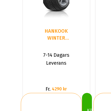
HANKOOK
WINTER
I*CEPT
EVO3 W330
7-14 Dagars
305/30R
Leverans
Fr.
4290 kr
Köp