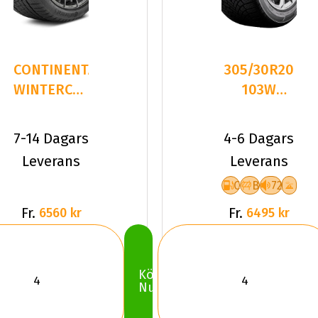
CONTINENTAL
305/30R20
WINTERCONTACT
103W
TS 860 S
Bridgestone
305/
BLIZZAK 6
7-14 Dagars
4-6 Dagars
XL
Leverans
Leverans
C
B
72
Fr.
Fr.
6560 kr
6495 kr
Köp
Nu