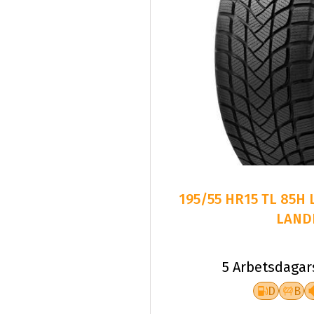
195/55 HR15 TL 85H
LAND
5 Arbetsdagar
D
B