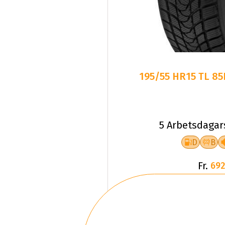
195/55 HR15 TL 8
5 Arbetsdagar
D
B
Fr.
692