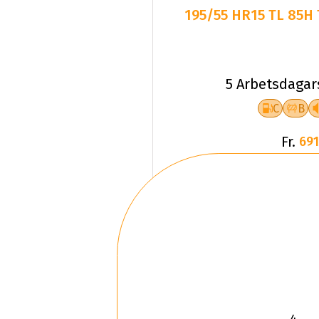
195/55 HR15 TL 85H
5 Arbetsdagar
C
B
Fr.
691