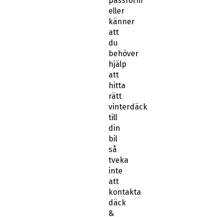
passform
eller
känner
att
du
behöver
hjälp
att
hitta
rätt
vinterdäck
till
din
bil
så
tveka
inte
att
kontakta
däck
&