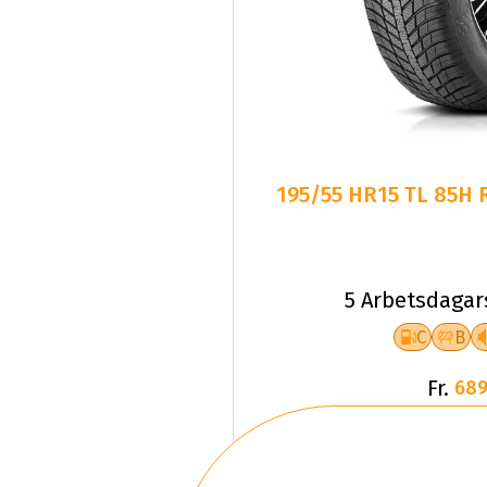
195/55 HR15 TL 85H
5 Arbetsdagar
C
B
Fr.
689