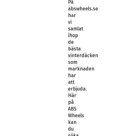
På
abswheels.se
har
vi
samlat
ihop
de
bästa
vinterdäcken
som
marknaden
har
att
erbjuda.
Här
på
ABS
Wheels
kan
du
söka