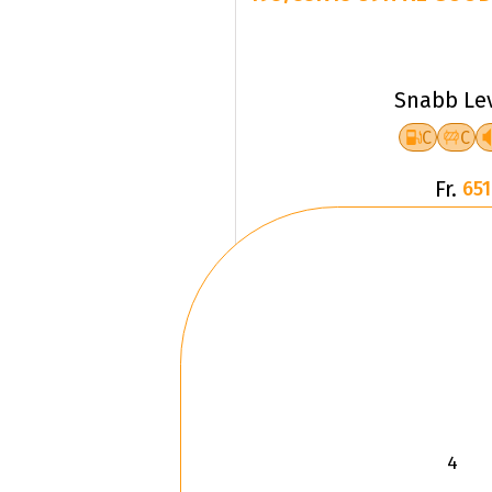
Snabb Le
C
C
Fr.
651