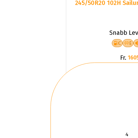
245/50R20 102H Sailun
Snabb Lev
C
E
Fr.
160