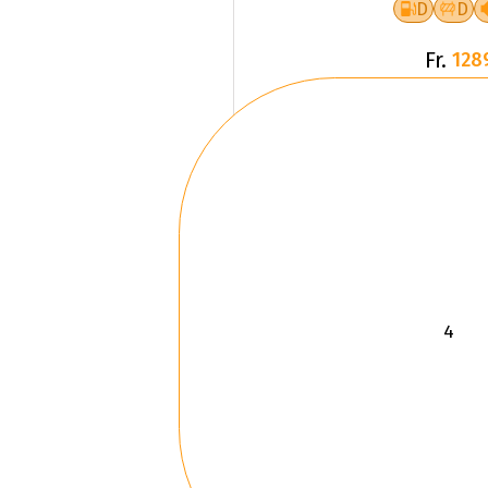
D
D
Fr.
128