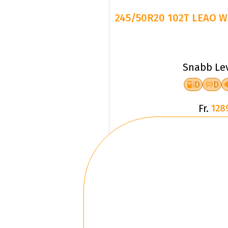
245/50R20 102T LEAO W
Snabb Le
D
D
Fr.
128