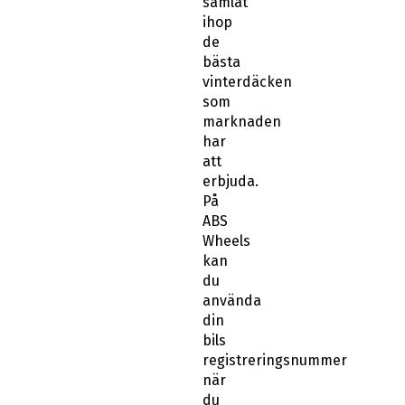
samlat
ihop
de
bästa
vinterdäcken
som
marknaden
har
att
erbjuda.
På
ABS
Wheels
kan
du
använda
din
bils
registreringsnummer
när
du