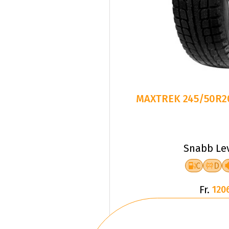
MAXTREK 245/50R20
Snabb Le
C
D
Fr.
120