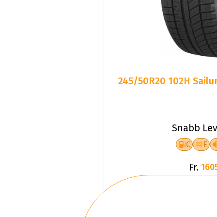
245/50R20 102H Sailun
Snabb Lev
C
E
Fr.
160