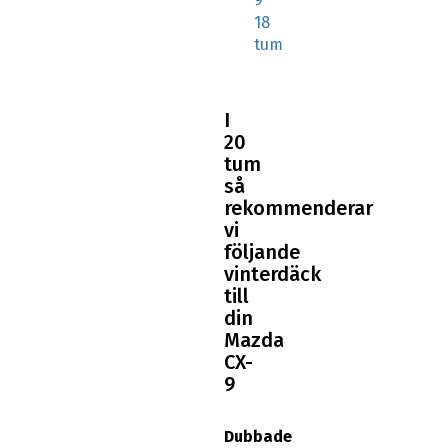
9
18
tum
I
20
tum
så
rekommenderar
vi
följande
vinterdäck
till
din
Mazda
CX-
9
Dubbade