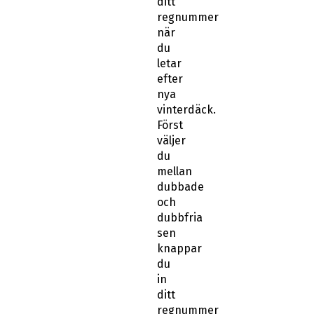
ditt
regnummer
när
du
letar
efter
nya
vinterdäck.
Först
väljer
du
mellan
dubbade
och
dubbfria
sen
knappar
du
in
ditt
regnummer