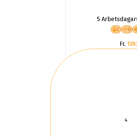
5 Arbetsdagar
C
B
Fr.
126