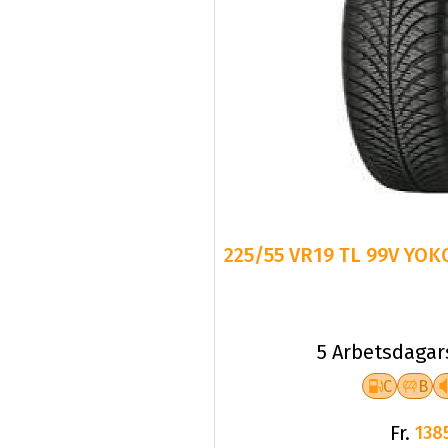
225/55 VR19 TL 99V YO
5 Arbetsdagar
C
B
Fr.
138