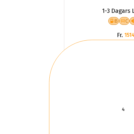
1-3 Dagars 
B
C
Fr.
1514