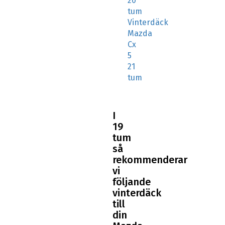
20
tum
Vinterdäck
Mazda
Cx
5
21
tum
I
19
tum
så
rekommenderar
vi
följande
vinterdäck
till
din