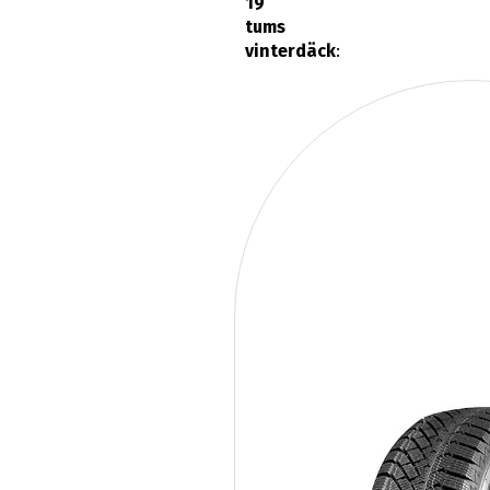
19
tums
vinterdäck
: