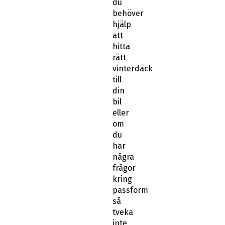
du
behöver
hjälp
att
hitta
rätt
vinterdäck
till
din
bil
eller
om
du
har
några
frågor
kring
passform
så
tveka
inte