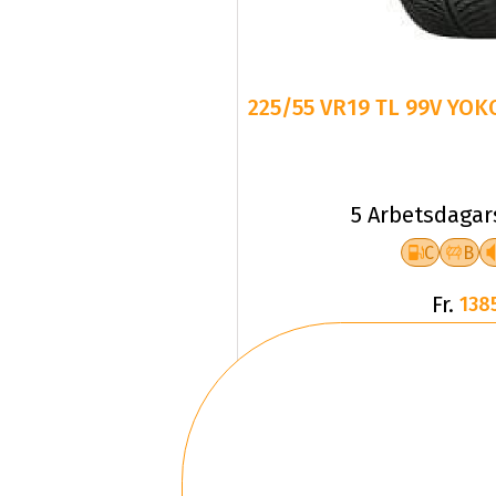
225/55 VR19 TL 99V YO
5 Arbetsdagar
C
B
Fr.
138