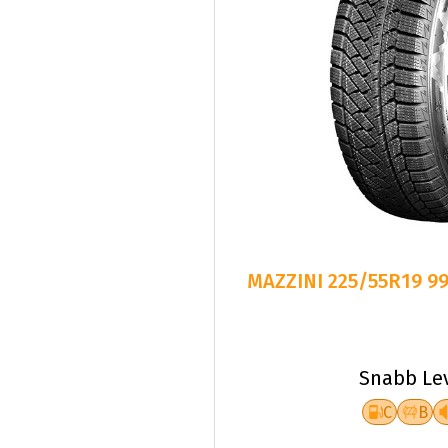
MAZZINI 225/55R19 9
Snabb Le
C
B