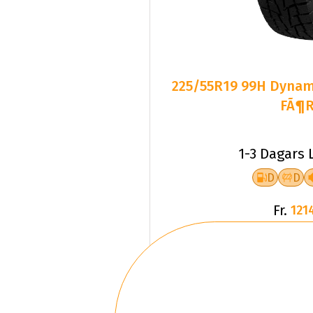
225/55R19 99H Dyn
FÃ¶
1-3 Dagars 
D
D
Fr.
121