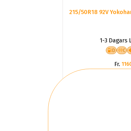
215/50R18 92V Yokoha
1-3 Dagars 
D
C
Fr.
116