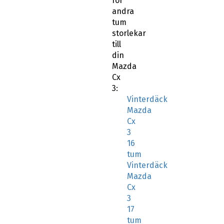
för
andra
tum
storlekar
till
din
Mazda
Cx
3:
Vinterdäck
Mazda
Cx
3
16
tum
Vinterdäck
Mazda
Cx
3
17
tum