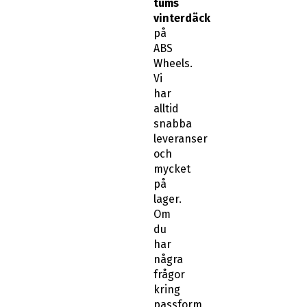
tums
vinterdäck
på
ABS
Wheels.
Vi
har
alltid
snabba
leveranser
och
mycket
på
lager.
Om
du
har
några
frågor
kring
passform