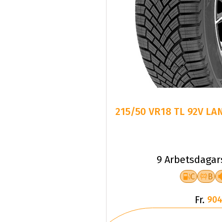
215/50 VR18 TL 92V LA
9 Arbetsdagar
C
B
Fr.
904