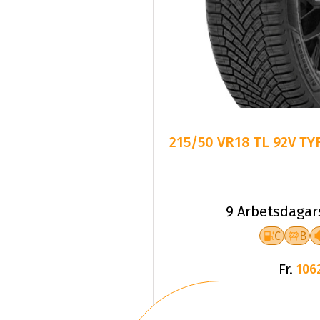
215/50 VR18 TL 92V T
9 Arbetsdagar
C
B
Fr.
106