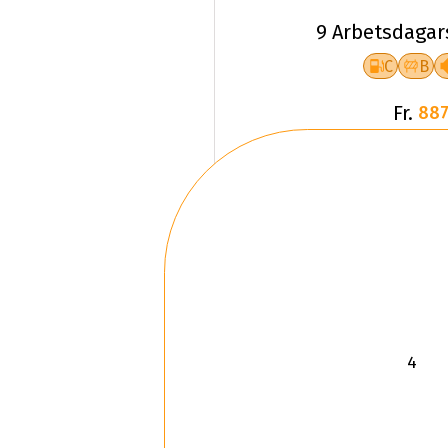
9 Arbetsdagar
C
B
Fr.
887