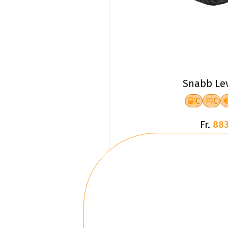
Snabb Le
C
C
Fr.
883