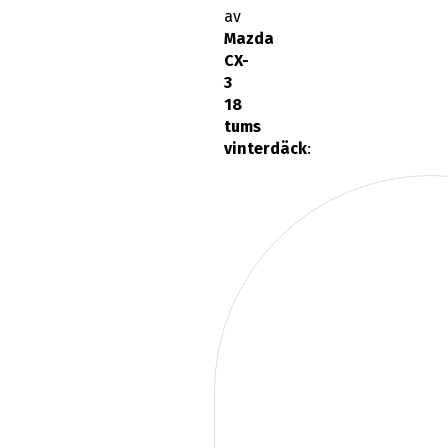
av
Mazda
CX-
3
18
tums
vinterdäck
: