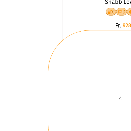
Snabb Le
C
D
Fr.
928