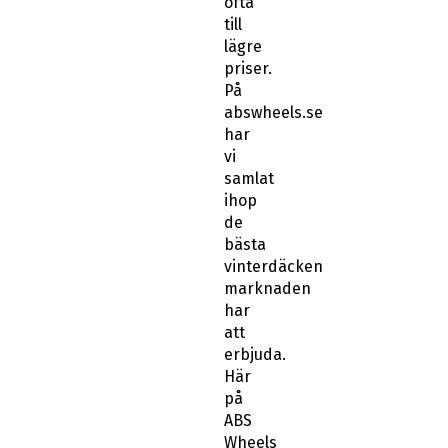
ofta
till
lägre
priser.
På
abswheels.se
har
vi
samlat
ihop
de
bästa
vinterdäcken
marknaden
har
att
erbjuda.
Här
på
ABS
Wheels