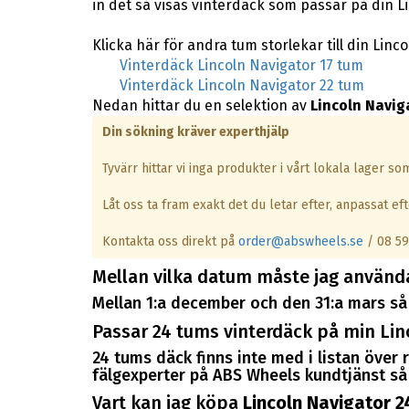
in det så visas vinterdäck som passar på din L
Klicka här för andra tum storlekar till din Linc
Vinterdäck Lincoln Navigator 17 tum
Vinterdäck Lincoln Navigator 22 tum
Nedan hittar du en selektion av
Lincoln Navig
Din sökning kräver experthjälp
Tyvärr hittar vi inga produkter i vårt lokala lager s
Låt oss ta fram exakt det du letar efter, anpassat efte
Kontakta oss direkt på
order@abswheels.se
/ 08 59
Mellan vilka datum måste jag använd
Mellan 1:a december och den 31:a mars så 
Passar 24 tums vinterdäck på min Lin
24 tums däck finns inte med i listan över
fälgexperter på ABS Wheels kundtjänst så k
Vart kan jag köpa
Lincoln Navigator 2