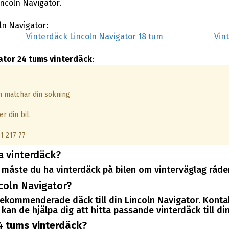
incoln Navigator.
oln Navigator:
Vinterdäck Lincoln Navigator 18 tum
Vin
ator 24 tums vinterdäck
:
om matchar din sökning
r din bil.
1 217 77
a vinterdäck?
måste du ha vinterdäck på bilen om vinterväglag råder
coln Navigator?
 rekommenderade däck till din Lincoln Navigator. Kont
an de hjälpa dig att hitta passande vinterdäck till din
4 tums vinterdäck
?