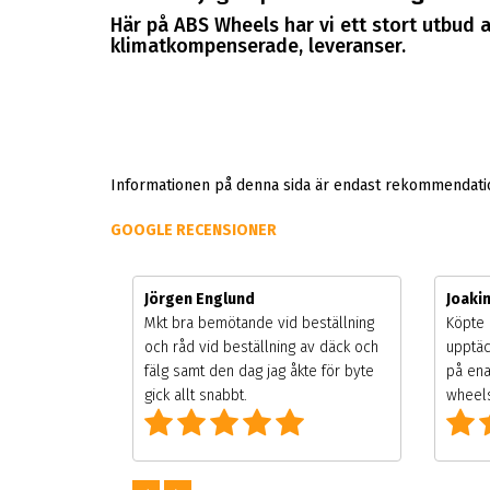
Här på ABS Wheels har vi ett stort utbud av
klimatkompenserade, leveranser.
Informationen på denna sida är endast rekommendation
GOOGLE RECENSIONER
Jörgen Englund
Joaki
gsäsongen.
Mkt bra bemötande vid beställning
Köpte 
ning men
och råd vid beställning av däck och
upptäc
 väldigt
fälg samt den dag jag åkte för byte
på ena
g som alla
gick allt snabbt.
wheels